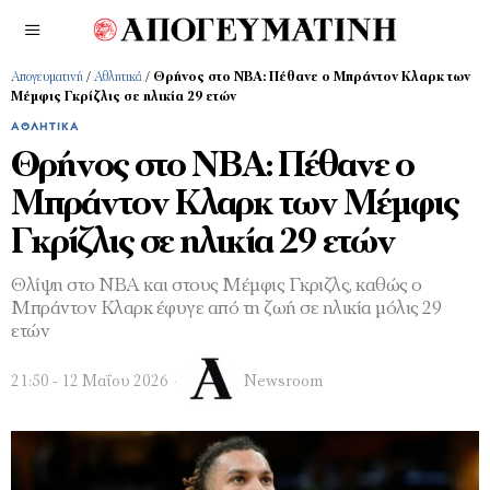
Απογευματινή
/
Αθλητικά
/
Θρήνος στο NBA: Πέθανε ο Μπράντον Κλαρκ των
Μέμφις Γκρίζλις σε ηλικία 29 ετών
ΑΘΛΗΤΙΚΆ
Θρήνος στο NBA: Πέθανε ο
Μπράντον Κλαρκ των Μέμφις
Γκρίζλις σε ηλικία 29 ετών
Θλίψη στο NBA και στους Μέμφις Γκριζλς, καθώς ο
Μπράντον Κλαρκ έφυγε από τη ζωή σε ηλικία μόλις 29
ετών
21:50 - 12 Μαΐου 2026
Newsroom