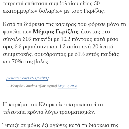
τετραετή επέκταση συμβολαίου αξίας 50
εκατομμυρίων δολαρίων με τους Γκρίζλις.
Κατά τη διάρκεια της καριέρας του φόρεσε μόνο τη
φανέλα των
Μέμφις Γκρίζλις
, έχοντας στο
σύνολο 309 παιχνίδι με 10.2 πόντους κατά μέσο
όρο, 5.5 ριμπάουντ και 1.3 ασίστ ανά 20 λεπτά
συμμετοχής, σουτάροντας με 61% εντός παιδιάς
και 70% στις βολές.
pic.twitter.com/RvDXJCxlWQ
— Memphis Grizzlies (@memgrizz)
May 12, 2026
Η καριέρα του Κλαρκ είχε εκτροχιαστεί τα
τελευταία χρόνια λόγω τραυματισμών.
Έπαιξε σε μόλις έξι αγώνες κατά τη διάρκεια της