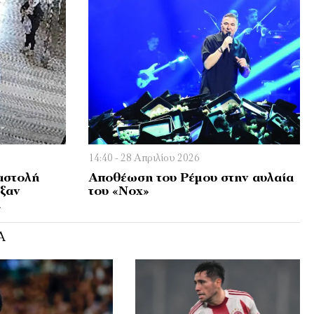
14:40 - 28 Απριλίου 2026
αστολή
Αποθέωση του Ρέμου στην αυλαία
ιξαν
του «Nox»
ά
Ά