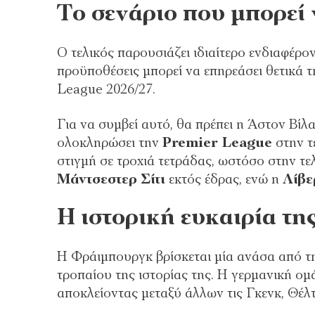
Το σενάριο που μπορεί
Ο τελικός παρουσιάζει ιδιαίτερο ενδιαφέρο
προϋποθέσεις μπορεί να επηρεάσει θετικά 
League 2026/27.
Για να συμβεί αυτό, θα πρέπει η Άστον Βί
ολοκληρώσει την
Premier League
στην τ
στιγμή σε τροχιά τετράδας, ωστόσο στην τ
Μάντσεστερ Σίτι
εκτός έδρας, ενώ η
Λίβε
Η ιστορική ευκαιρία τ
Η Φράιμπουργκ βρίσκεται μία ανάσα από 
τροπαίου της ιστορίας της. Η γερμανική ο
αποκλείοντας μεταξύ άλλων τις Γκενκ, Θέλ