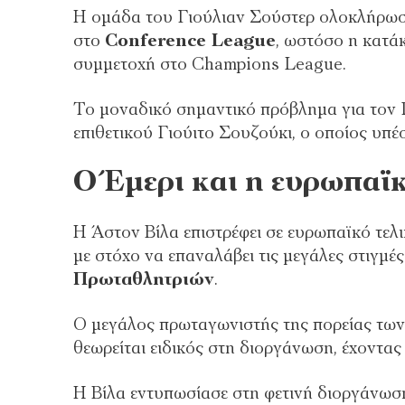
Η ομάδα του Γιούλιαν Σούστερ ολοκλήρωσε
στο
Conference League
, ωστόσο η κατά
συμμετοχή στο Champions League.
Το μοναδικό σημαντικό πρόβλημα για τον Γ
επιθετικού Γιούιτο Σουζούκι, ο οποίος υπέ
Ο Έμερι και η ευρωπαϊ
Η Άστον Βίλα επιστρέφει σε ευρωπαϊκό τελι
με στόχο να επαναλάβει τις μεγάλες στιγμές
Πρωταθλητριών
.
Ο μεγάλος πρωταγωνιστής της πορείας των
θεωρείται ειδικός στη διοργάνωση, έχοντας
Η Βίλα εντυπωσίασε στη φετινή διοργάνωση