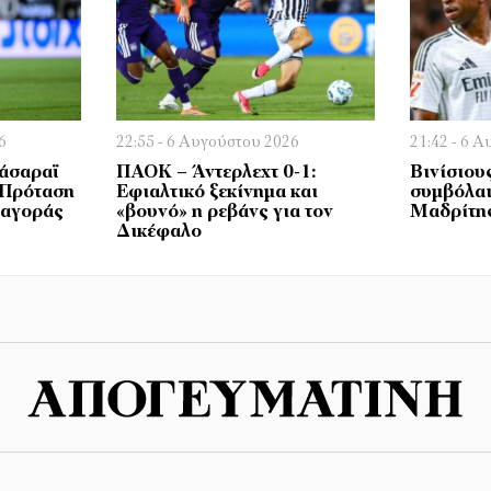
6
22:55 - 6 Αυγούστου 2026
21:42 - 6 
τάσαραϊ
ΠΑΟΚ – Άντερλεχτ 0-1:
Βινίσιου
 Πρόταση
Εφιαλτικό ξεκίνημα και
συμβόλαι
 αγοράς
«βουνό» η ρεβάνς για τον
Μαδρίτης
Δικέφαλο