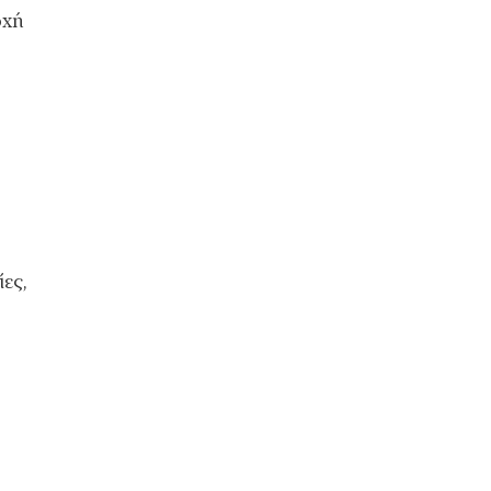
οχή
ες,