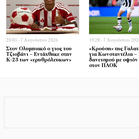
20:05 - 7 Αυγούστου 2026
19:28 - 7 Αυγούστου 202
Στον Ολυμπιακό ο γιος του
«Κρούση» της Γαλα
Τζιοβάνι – Εντάχθηκε στην
για Κωνσταντέλια –
Κ-23 των «ερυθρόλευκων»
δανεισμού με οψιόν
στον ΠΑΟΚ