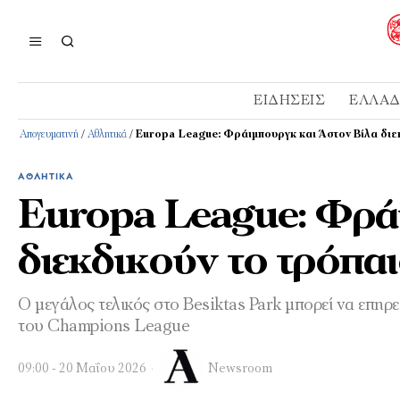
ΕΙΔΉΣΕΙΣ
ΕΛΛΆ
Απογευματινή
/
Αθλητικά
/
Europa League: Φράιμπουργκ και Άστον Βίλα διε
ΑΘΛΗΤΙΚΆ
Europa League: Φρά
διεκδικούν το τρόπ
Ο μεγάλος τελικός στο Besiktas Park μπορεί να επηρ
του Champions League
09:00 - 20 Μαΐου 2026
Newsroom