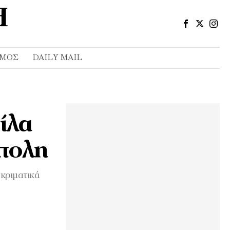
ΣΜΌΣ
DAILY MAIL
ίλα
ύπολη
οκριματικά