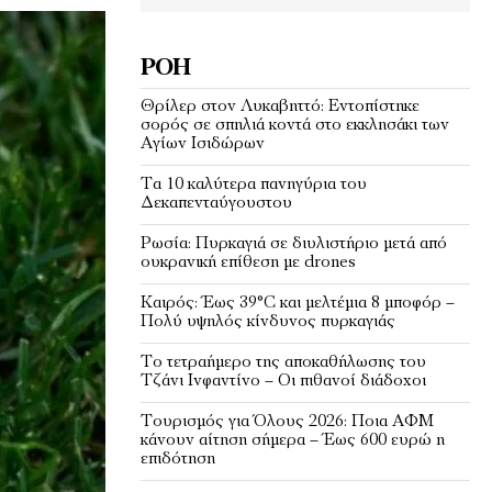
ΡΟΉ
Θρίλερ στον Λυκαβηττό: Εντοπίστηκε
σορός σε σπηλιά κοντά στο εκκλησάκι των
Αγίων Ισιδώρων
Τα 10 καλύτερα πανηγύρια του
Δεκαπενταύγουστου
Ρωσία: Πυρκαγιά σε διυλιστήριο μετά από
ουκρανική επίθεση με drones
Καιρός: Έως 39°C και μελτέμια 8 μποφόρ –
Πολύ υψηλός κίνδυνος πυρκαγιάς
Το τετραήμερο της αποκαθήλωσης του
Τζάνι Ινφαντίνο – Οι πιθανοί διάδοχοι
Τουρισμός για Όλους 2026: Ποια ΑΦΜ
κάνουν αίτηση σήμερα – Έως 600 ευρώ η
επιδότηση