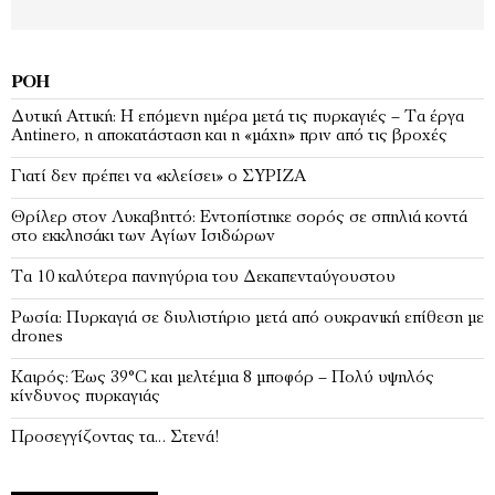
ΡΟΉ
Δυτική Αττική: Η επόμενη ημέρα μετά τις πυρκαγιές – Τα έργα
Antinero, η αποκατάσταση και η «μάχη» πριν από τις βροχές
Γιατί δεν πρέπει να «κλείσει» ο ΣΥΡΙΖΑ
Θρίλερ στον Λυκαβηττό: Εντοπίστηκε σορός σε σπηλιά κοντά
στο εκκλησάκι των Αγίων Ισιδώρων
Τα 10 καλύτερα πανηγύρια του Δεκαπενταύγουστου
Ρωσία: Πυρκαγιά σε διυλιστήριο μετά από ουκρανική επίθεση με
drones
Καιρός: Έως 39°C και μελτέμια 8 μποφόρ – Πολύ υψηλός
κίνδυνος πυρκαγιάς
Προσεγγίζοντας τα… Στενά!