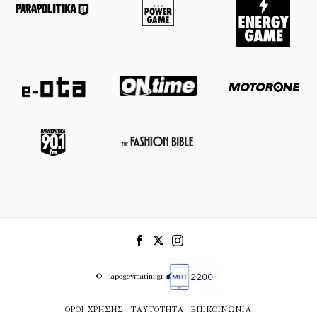
© - iapogevmatini.gr
ΌΡΟΙ ΧΡΉΣΗΣ
ΤΑΥΤΌΤΗΤΑ
ΕΠΙΚΟΙΝΩΝΊΑ