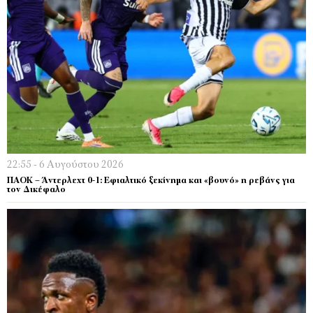
22:55 - 6 Αυγούστου 2026
ΠΑΟΚ – Άντερλεχτ 0-1: Εφιαλτικό ξεκίνημα και «βουνό» η ρεβάνς για
τον Δικέφαλο