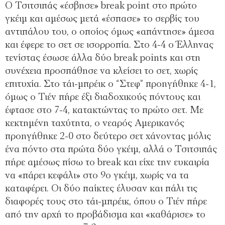
Ο Τσιτσιπάς «έσβησε» break point στο πρώτο
γκέιμ και αμέσως μετά «έσπασε» το σερβίς του
αντιπάλου του, ο οποίος όμως «απάντησε» άμεσα
και έφερε το σετ σε ισορροπία. Στο 4-4 ο Έλληνας
τενίστας έσωσε άλλα δύο break points και στη
συνέχεια προσπάθησε να κλείσει το σετ, χωρίς
επιτυχία. Στο τάι-μπρέικ ο “Στεφ” προηγήθηκε 4-1,
όμως ο Τιέν πήρε έξι διαδοχικούς πόντους και
έφτασε στο 7-4, κατακτώντας το πρώτο σετ. Με
κεκτημένη ταχύτητα, ο νεαρός Αμερικανός
προηγήθηκε 2-0 στο δεύτερο σετ χάνοντας μόλις
ένα πόντο στα πρώτα δύο γκέιμ, αλλά ο Τσιτσιπάς
πήρε αμέσως πίσω το break και είχε την ευκαιρία
να «πάρει κεφάλι» στο 9ο γκέιμ, χωρίς να τα
καταφέρει. Οι δύο παίκτες έλυσαν και πάλι τις
διαφορές τους στο τάι-μπρέικ, όπου ο Τιέν πήρε
από την αρχή το προβάδισμα και «καθάρισε» το