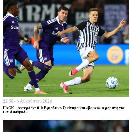
22:55 - 6 Αυγούστου 2026
ΠΑΟΚ – Άντερλεχτ 0-1: Εφιαλτικό ξεκίνημα και «βουνό» η ρεβάνς για
τον Δικέφαλο