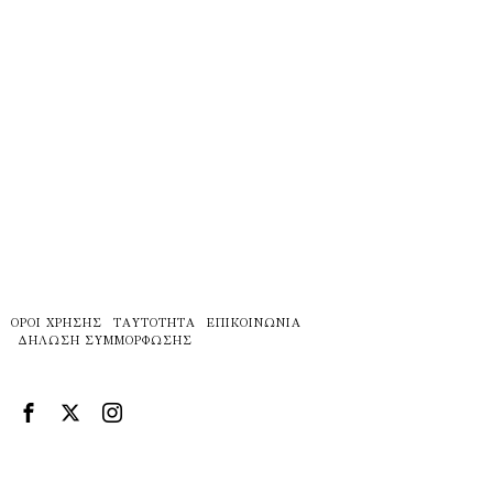
ΌΡΟΙ ΧΡΉΣΗΣ
ΤΑΥΤΌΤΗΤΑ
ΕΠΙΚΟΙΝΩΝΊΑ
ΔΉΛΩΣΗ ΣΥΜΜΌΡΦΩΣΗΣ