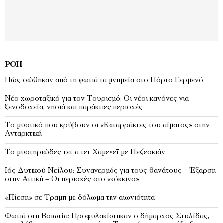
ΡΟΉ
Πώς σώθηκαν από τη φωτιά τα μνημεία στο Πόρτο Γερμενό
Νέο χωροταξικό για τον Τουρισμό: Οι νέοι κανόνες για
ξενοδοχεία, νησιά και παράκτιες περιοχές
Το μυστικό που κρύβουν οι «Καταρράκτες του αίματος» στην
Ανταρκτική
Το μυστηριώδες τετ α τετ Χαμενεΐ με Πεζεσκιάν
Ιός Δυτικού Νείλου: Συναγερμός για τους θανάτους – Έξαρση
στην Αττική – Οι περιοχές στο «κόκκινο»
«Πίεση» σε Τραμπ με δόλωμα την αιωνιότητα
Φωτιά στη Βοιωτία: Προφυλακίστηκαν ο δήμαρχος Στυλίδας,