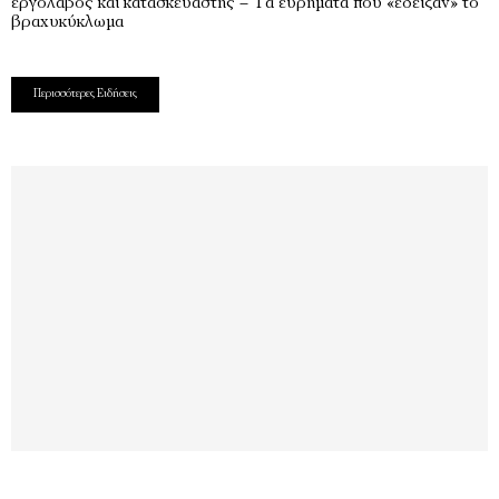
εργολάβος και κατασκευαστής – Τα ευρήματα που «έδειξαν» το
βραχυκύκλωμα
Περισσότερες Ειδήσεις