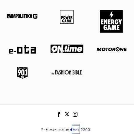
© - iapogevmatini.gr