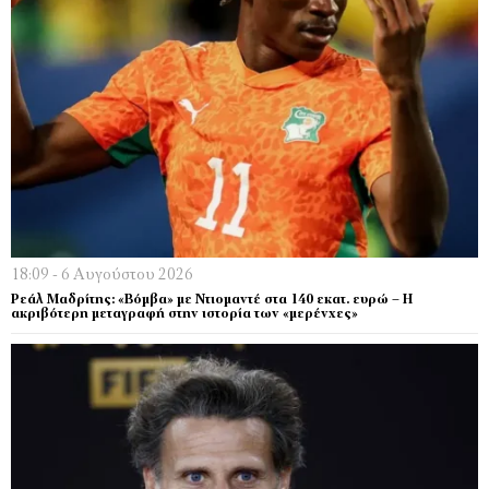
18:09 - 6 Αυγούστου 2026
Ρεάλ Μαδρίτης: «Βόμβα» με Ντιομαντέ στα 140 εκατ. ευρώ – Η
ακριβότερη μεταγραφή στην ιστορία των «μερένχες»