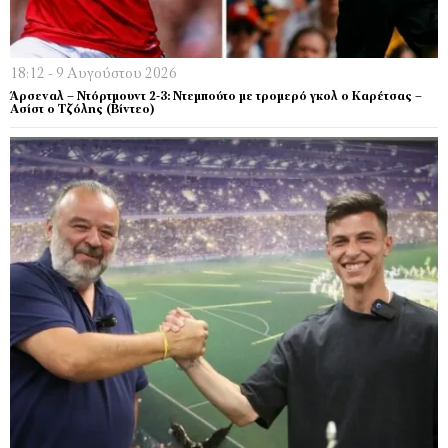
18:12 - 9 Αυγούστου 2026
Άρσεναλ – Ντόρτμουντ 2-3: Ντεμπούτο με τρομερό γκολ ο Καρέτσας –
Ασίστ ο Τζόλης (Βίντεο)