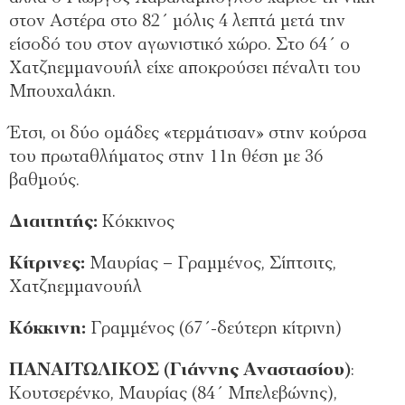
στον Αστέρα στο 82΄ μόλις 4 λεπτά μετά την
είσοδό του στον αγωνιστικό χώρο. Στο 64΄ ο
Χατζηεμμανουήλ είχε αποκρούσει πέναλτι του
Μπουχαλάκη.
Έτσι, οι δύο ομάδες «τερμάτισαν» στην κούρσα
του πρωταθλήματος στην 11η θέση με 36
βαθμούς.
Διαιτητής:
Κόκκινος
Κίτρινες:
Μαυρίας – Γραμμένος, Σίπτσιτς,
Χατζηεμμανουήλ
Κόκκινη:
Γραμμένος (67΄-δεύτερη κίτρινη)
ΠΑΝΑΙΤΩΛΙΚΟΣ (Γιάννης Αναστασίου)
:
Κουτσερένκο, Μαυρίας (84΄ Μπελεβώνης),