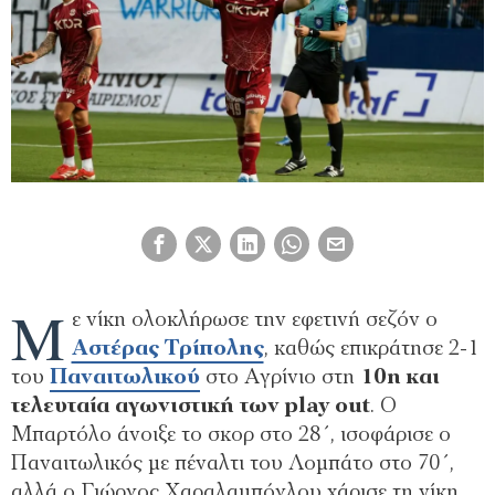
Μ
ε νίκη ολοκλήρωσε την εφετινή σεζόν ο
Αστέρας Τρίπολης
, καθώς επικράτησε 2-1
του
Παναιτωλικού
στο Αγρίνιο στη
10η και
τελευταία αγωνιστική των play out
. Ο
Μπαρτόλο άνοιξε το σκορ στο 28΄, ισοφάρισε ο
Παναιτωλικός με πέναλτι του Λομπάτο στο 70΄,
αλλά ο Γιώργος Χαραλαμπόγλου χάρισε τη νίκη