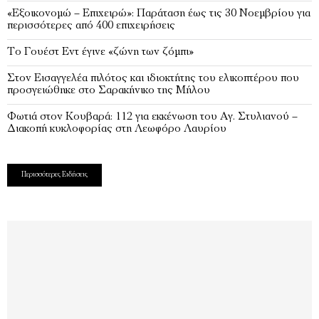
«Εξοικονομώ – Επιχειρώ»: Παράταση έως τις 30 Νοεμβρίου για
περισσότερες από 400 επιχειρήσεις
Το Γουέστ Εντ έγινε «ζώνη των ζόμπι»
Στον Εισαγγελέα πιλότος και ιδιοκτήτης του ελικοπτέρου που
προσγειώθηκε στο Σαρακήνικο της Μήλου
Φωτιά στον Κουβαρά: 112 για εκκένωση του Αγ. Στυλιανού –
Διακοπή κυκλοφορίας στη Λεωφόρο Λαυρίου
Περισσότερες Ειδήσεις