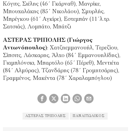
Κόγιτς, Σιέλης (46΄ Γκάρναθ), Μανρίκε,
Μπουχαλάκης (85΄ Νικολάου), Σμυρλής,
Μπρέγκου (61΄ Αγκίρε), Εστεμπάν (11΄λ.τρ.
Σατσιάς), Λομπάτο, Μπάτζι
ΑΣΤΕΡΑΣ ΤΡΙΠΟΛΗΣ (Γιώργος
Αντωνόπουλος)
: Χατζηεμμανουήλ, Τερεζίου,
Σίπσιτς, Λάσκαρης, Άλχο (84΄ Εμμανουηλίδης),
Γιαμπλόνσκι, Μπαρτόλο (65΄ Πέρεθ), Μεντιέτα
(84΄ Αλμύρας), Τζανδάρης (78΄ Γρομητσάρης),
Γραμμένος, Μακέντα (78΄ Χαραλαμπόγλου)
ΑΣΤΈΡΑΣ ΤΡΊΠΟΛΗΣ
ΠΑΝΑΙΤΩΛΙΚΌΣ