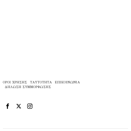
ΌΡΟΙ ΧΡΉΣΗΣ
ΤΑΥΤΌΤΗΤΑ
ΕΠΙΚΟΙΝΩΝΊΑ
ΔΉΛΩΣΗ ΣΥΜΜΌΡΦΩΣΗΣ