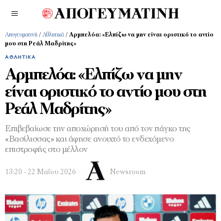
Απογευματινή
/
Αθλητικά
/
Αρμπελόα: «Ελπίζω να μην είναι οριστικό το αντίο
μου στη Ρεάλ Μαδρίτης»
ΑΘΛΗΤΙΚΆ
Αρμπελόα: «Ελπίζω να μην
είναι οριστικό το αντίο μου στη
Ρεάλ Μαδρίτης»
Επιβεβαίωσε την αποχώρησή του από τον πάγκο της
«Βασίλισσας» και άφησε ανοιχτό το ενδεχόμενο
επιστροφής στο μέλλον
13:20 - 22 Μαΐου 2026
Newsroom