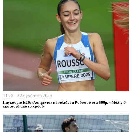
11:23 - 9 Αυγούστου 2026
Παγκόσμιο Κ20: «Ασημένια» η Ιουλιάννα Ρούσσου στα 800μ. – Μόλις 5
εκατοστά από το χρυσό