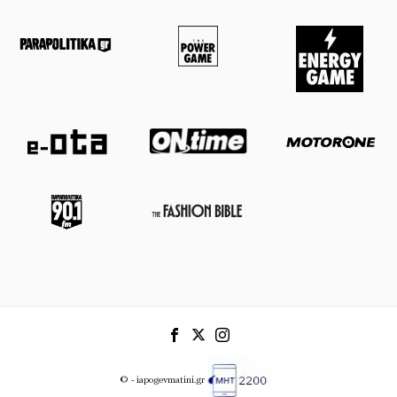
© - iapogevmatini.gr