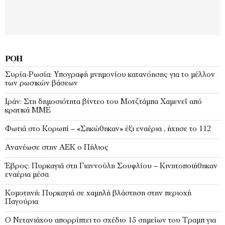
ΡΟΉ
Συρία-Ρωσία: Υπογραφή μνημονίου κατανόησης για το μέλλον
των ρωσικών βάσεων
Ιράν: Στη δημοσιότητα βίντεο του Μοτζτάμπα Χαμενεΐ από
κρατικά ΜΜΕ
Φωτιά στο Κορωπί – «Σηκώθηκαν» έξι εναέρια , ήχησε το 112
Ανανέωσε στην ΑΕΚ ο Πήλιος
Έβρος: Πυρκαγιά στη Γιαννούλη Σουφλίου – Κινητοποιήθηκαν
εναέρια μέσα
Κομοτηνή: Πυρκαγιά σε χαμηλή βλάστηση στην περιοχή
Παγούρια
Ο Νετανιάχου απορρίπτει το σχέδιο 15 σημείων του Τραμπ για