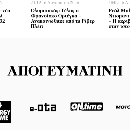
6
21:19 - 6 Αυγούστου 2026
18:09 - 6 
ε νέο
Ολυμπιακός: Τέλος ο
Ρεάλ Μαδ
άλ
Φρανσίσκο Ορτέγκα –
Ντιομαντ
032
Ανακοινώθηκε από τη Ρίβερ
– Η ακρι
Πλέιτ
στην ιστ