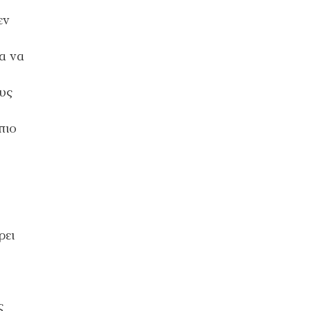
εν
α να
ους
πιο
ρει
ς