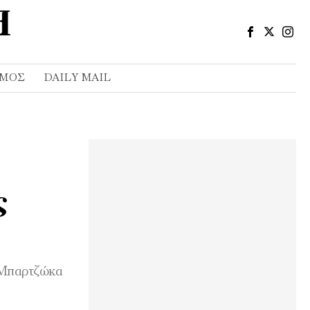
ΣΜΌΣ
DAILY MAIL
ς
 Μπαρτζώκα