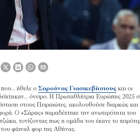
ue που… ήθελε ο
Σαρούνας Γιασικεβίτσιους
και οι
είχτηκαν… όνειρο. Η Πρωταθλήτρια Ευρώπης 2025 σ
ίσταση στους Πειραιώτες, ακολουθούσε διαρκώς και
αφορά. Ο «Σάρας» παραδέχτηκε την ανωτερότητα του
ζώκα, τονίζοντας πως η ομάδα του έκανε το χειρότε
ό του φάιναλ φορ της Αθήνας.