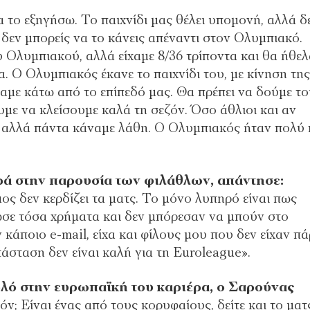
 το εξηγήσω. Το παιχνίδι μας θέλει υπομονή, αλλά δ
 δεν μπορείς να το κάνεις απέναντι στον Ολυμπιακό.
Ολυμπιακού, αλλά είχαμε 8/36 τρίποντα και θα ήθελ
α. Ο Ολυμπιακός έκανε το παιχνίδι του, με κίνηση της
ξαμε κάτω από το επίπεδό μας. Θα πρέπει να δούμε τ
με να κλείσουμε καλά τη σεζόν. Όσο άθλιοι και αν
, αλλά πάντα κάναμε λάθη. Ο Ολυμπιακός ήταν πολύ 
ορά στην παρουσία των φιλάθλων, απάντησε:
ος δεν κερδίζει τα ματς. Το μόνο λυπηρό είναι πως
σε τόσα χρήματα και δεν μπόρεσαν να μπούν στο
 κάποιο e-mail, είχα και φίλους μου που δεν είχαν πά
τάσταση δεν είναι καλή για τη Euroleague».
Κολό στην ευρωπαϊκή του καριέρα, ο Σαρούνας
όν; Είναι ένας από τους κορυφαίους, δείτε και το ματ