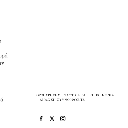
ώ
ορά
αν
ΌΡΟΙ ΧΡΉΣΗΣ
ΤΑΥΤΌΤΗΤΑ
ΕΠΙΚΟΙΝΩΝΊΑ
τά
ΔΉΛΩΣΗ ΣΥΜΜΌΡΦΩΣΗΣ