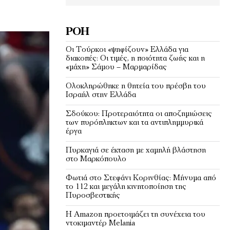
ΡΟΉ
Οι Τούρκοι «ψηφίζουν» Ελλάδα για
διακοπές: Οι τιμές, η ποιότητα ζωής και η
«μάχη» Σάμου – Μαρμαρίδας
Ολοκληρώθηκε η θητεία του πρέσβη του
Ισραήλ στην Ελλάδα
Σδούκου: Προτεραιότητα οι αποζημιώσεις
των πυρόπληκτων και τα αντιπλημμυρικά
έργα
Πυρκαγιά σε έκταση με χαμηλή βλάστηση
στο Μαρκόπουλο
Φωτιά στο Στεφάνι Κορινθίας: Μήνυμα από
το 112 και μεγάλη κινητοποίηση της
Πυροσβεστικής
Η Amazon προετοιμάζει τη συνέχεια του
ντοκιμαντέρ Melania