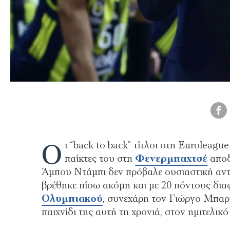
Ο
ι “back to back” τίτλοι στη Euroleag
παίκτες του στη
Φενερμπαχτσέ
αποδ
Άμπου Ντάμπι δεν πρόβαλε ουσιαστική αντ
βρέθηκε πίσω ακόμη και με 20 πόντους δι
Ολυμπιακού
, συνεχάρη τον Γιώργο Μπαρτ
παιχνίδι της αυτή τη χρονιά, στον ημιτελικ