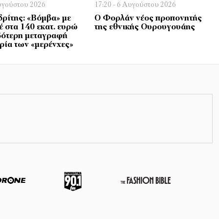
Αυγούστου 2026
17:20 - 6 Αυγούστου 2026
ρίτης: «Βόμβα» με
Ο Φορλάν νέος προπονητής
έ στα 140 εκατ. ευρώ
της εθνικής Ουρουγουάης
βότερη μεταγραφή
ορία των «μερένχες»