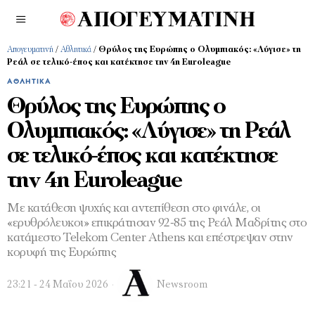
Απογευματινή
/
Αθλητικά
/
Θρύλος της Ευρώπης ο Ολυμπιακός: «Λύγισε» τη
Ρεάλ σε τελικό-έπος και κατέκτησε την 4η Euroleague
ΑΘΛΗΤΙΚΆ
Θρύλος της Ευρώπης ο
Ολυμπιακός: «Λύγισε» τη Ρεάλ
σε τελικό-έπος και κατέκτησε
την 4η Euroleague
Με κατάθεση ψυχής και αντεπίθεση στο φινάλε, οι
«ερυθρόλευκοι» επικράτησαν 92-85 της Ρεάλ Μαδρίτης στο
κατάμεστο Telekom Center Athens και επέστρεψαν στην
κορυφή της Ευρώπης
23:21 - 24 Μαΐου 2026
Newsroom