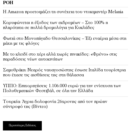
ΡΟΉ
Η Amazon προετοιμάζει τη συνέχεια του ντοκιμαντέρ Melania
Κορυφώνεται η έξοδος των εκδρομέων – Στο 100% η
πληρότητα σε πολλά δρομολόγια για Κυκλάδες
Φωτιά στο Μονοπήγαδο Θεσσαλονίκης – Έξι εναέρια μέσα στη
μάχη με τις φλόγες
Με το κλειδί στο χέρι αλλά χωρίς πινακίδες: «Φρένο» στις
παραδόσεις νέων αυτοκινήτων
Σαμοθράκη: Νεαρός ναυαγοσώστης έσωσε Ιταλίδα τουρίστρια
που έχασε τις αισθήσεις της στη θάλασσα
ΥΠΠΟ: Επιχορηγήσεις 1.106.000 ευρώ για την ενίσχυση των
Πολυθεματικών Φεστιβάλ, σε όλη την Ελλάδα
Τουρκία: Άγρια δολοφονία 26χρονης από τον πρώην
σύντροφό της (Βίντεο)
Περισσότερες Ειδήσεις