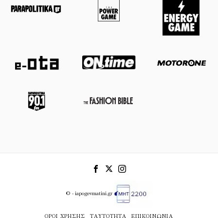
© - iapogevmatini.gr
ΌΡΟΙ ΧΡΉΣΗΣ
ΤΑΥΤΌΤΗΤΑ
ΕΠΙΚΟΙΝΩΝΊΑ