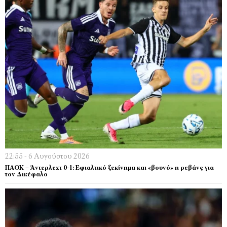
22:55 - 6 Αυγούστου 2026
ΠΑΟΚ – Άντερλεχτ 0-1: Εφιαλτικό ξεκίνημα και «βουνό» η ρεβάνς για
τον Δικέφαλο