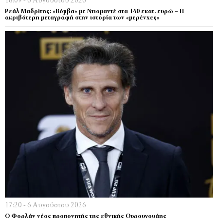
18:09 - 6 Αυγούστου 2026
Ρεάλ Μαδρίτης: «Βόμβα» με Ντιομαντέ στα 140 εκατ. ευρώ – Η
ακριβότερη μεταγραφή στην ιστορία των «μερένχες»
17:20 - 6 Αυγούστου 2026
Ο Φορλάν νέος προπονητής της εθνικής Ουρουγουάης