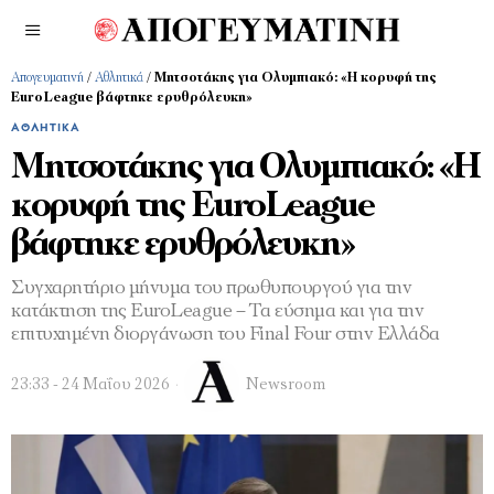
Απογευματινή
/
Αθλητικά
/
Μητσοτάκης για Ολυμπιακό: «Η κορυφή της
EuroLeague βάφτηκε ερυθρόλευκη»
ΑΘΛΗΤΙΚΆ
Μητσοτάκης για Ολυμπιακό: «Η
κορυφή της EuroLeague
βάφτηκε ερυθρόλευκη»
Συγχαρητήριο μήνυμα του πρωθυπουργού για την
κατάκτηση της EuroLeague – Τα εύσημα και για την
επιτυχημένη διοργάνωση του Final Four στην Ελλάδα
23:33 - 24 Μαΐου 2026
Newsroom