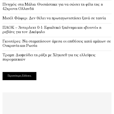
Πνιγμός στα Μάλια: Θυσιάστηκε για να σώσει τη φίλη της η
42χρονη Ολλανδή
Μισέλ Φάιφερ: Δεν θέλει να πρωταγωνιστήσει ξανά σε ταινία
ΠΑΟΚ – Άντερλεχτ 0-1: Εφιαλτικό ξεκίνημα και «βουνό» η
ρεβάνς για τον Δικέφαλο
Γκουτέρες: Να σταματήσουν άμεσα οι επιθέσεις κατά αμάχων σε
Ουκρανία και Ρωσία
Τραμπ: Διαψεύδει τη ρήξη με Χέγκσεθ για τις ελλείψεις
πυρομαχικών
Περισσότερες Ειδήσεις