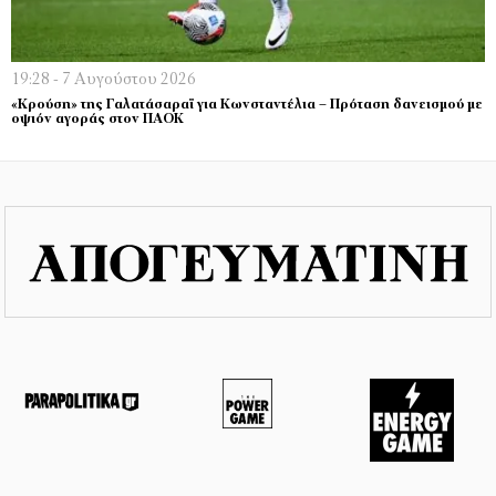
19:28 - 7 Αυγούστου 2026
«Κρούση» της Γαλατάσαραϊ για Κωνσταντέλια – Πρόταση δανεισμού με
οψιόν αγοράς στον ΠΑΟΚ