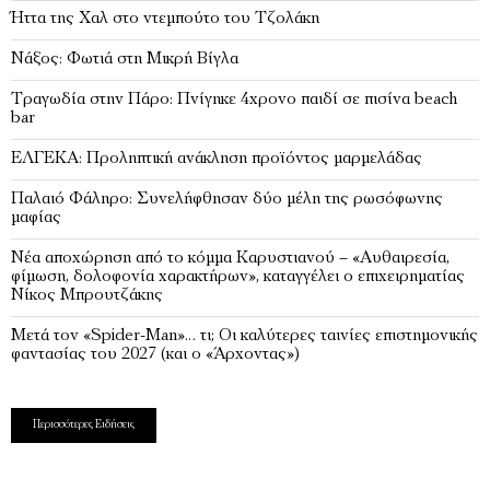
Ήττα της Χαλ στο ντεμπούτο του Τζολάκη
Νάξος: Φωτιά στη Μικρή Βίγλα
Tραγωδία στην Πάρο: Πνίγηκε 4χρονο παιδί σε πισίνα beach
bar
ΕΛΓΕΚΑ: Προληπτική ανάκληση προϊόντος μαρμελάδας
Παλαιό Φάληρο: Συνελήφθησαν δύο μέλη της ρωσόφωνης
μαφίας
Νέα αποχώρηση από το κόμμα Καρυστιανού – «Αυθαιρεσία,
φίμωση, δολοφονία χαρακτήρων», καταγγέλει ο επιχειρηματίας
Νίκος Μπρουτζάκης
Μετά τον «Spider-Man»… τι; Oι καλύτερες ταινίες επιστημονικής
φαντασίας του 2027 (και ο «Άρχοντας»)
Περισσότερες Ειδήσεις