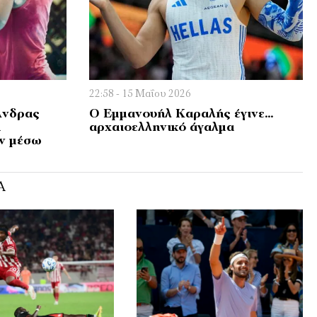
22:58 - 15 Μαΐου 2026
Άνδρας
Ο Εμμανουήλ Καραλής έγινε…
ή
αρχαιοελληνικό άγαλμα
ν μέσω
Ά