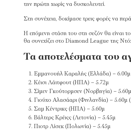
την πρώτη χωρίς να δυσκολευτεί.
Στη συνέχεια, δοκίμασε τρεις φορές να περά
Η επόμενη στάση του στη σεζόν θα είναι το
θα συνεχίζει στο Diamond League της Ντόχ
Τα αποτελέσματα του 
Εμμανουήλ Καραλής (Ελλάδα) – 6.00μ
Κέισι Λάιτφουτ (ΗΠΑ) – 5.72μ
Σίμεν Γκούτορμσεν (Νορβηγία) – 5.60
Γιούχο Αλασάαρι (Φινλανδία) – 5.60μ (
Σαμ Κέντρικς (ΗΠΑ) – 5.60μ
Βάλτερς Κρέιςς (Λετονία) – 5.45μ
Πιοτρ Λίσεκ (Πολωνία) – 5.45μ