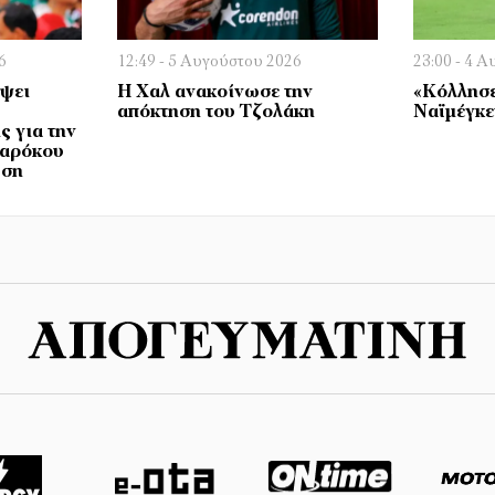
6
12:49 - 5 Αυγούστου 2026
23:00 - 4 
όψει
Η Χαλ ανακοίνωσε την
«Κόλλησε»
απόκτηση του Τζολάκη
Ναϊμέγκε
ς για την
Μαρόκου
ωση