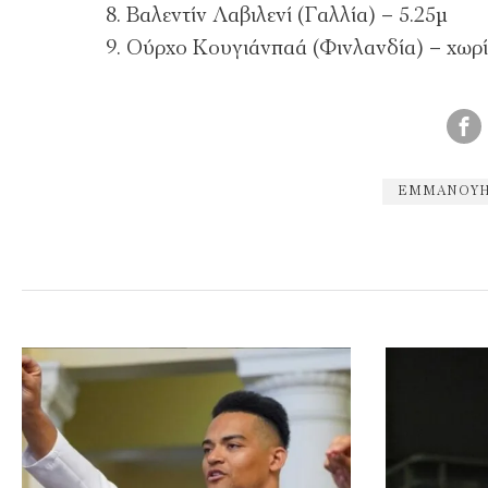
Βαλεντίν Λαβιλενί (Γαλλία) – 5.25μ
Ούρχο Κουγιάνπαά (Φινλανδία) – χωρί
ΕΜΜΑΝΟΥΉ