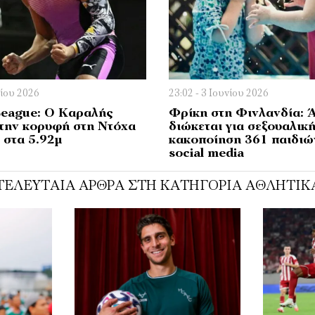
νίου 2026
23:02 - 3 Ιουνίου 2026
eague: Ο Καραλής
Φρίκη στη Φινλανδία: 
 την κορυφή στη Ντόχα
διώκεται για σεξουαλικ
 στα 5.92μ
κακοποίηση 361 παιδιώ
social media
ΤΕΛΕΥΤΑΊΑ ΆΡΘΡΑ ΣΤΗ ΚΑΤΗΓΟΡΊΑ ΑΘΛΗΤΙΚ