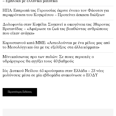
– Εμπλοκή με ελληνικά μαχητικά
ΗΠΑ: Επιτροπή της Γερουσίας έκρινε ένοχο τον Φάουτσι για
περιφρόνηση του Κογκρέσου – Προτείνει άσκηση διώξεων
Δολοφονία στην Κυψέλη: Συγκινεί η οικογένεια της 38χρονης
Βρετανίδας – «Αφιέρωσε τη ζωή της βοηθώντας ανθρώπους
που είχαν ανάγκη»
Καρυστιανού κατά ΜΜΕ: «Ασχολούνται με ένα μέλος μας από
το Μεσολόγγι και όχι με τις εξελίξεις στα άλλα κόμματα»
Μίνι καύσωνας προ των πυλών: Σε ποιες περιοχές ο
υδράργυρος θα αγγίξει τους 40 βαθμούς
Ιός Δυτικού Νείλου: 65 κρούσματα στην Ελλάδα – 23 νέες
μολύνσεις μέσα σε μία εβδομάδα ανακοίνωσε ο ΕΟΔΥ
Περισσότερες Ειδήσεις