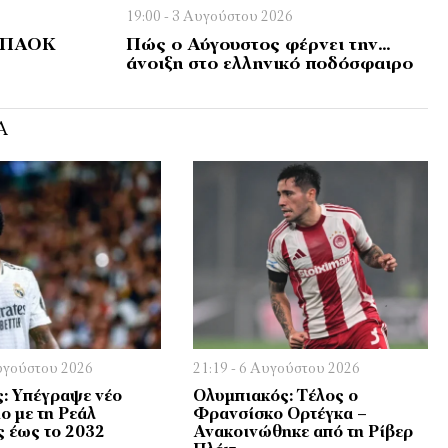
19:00 - 3 Αυγούστου 2026
υ ΠΑΟΚ
Πώς ο Αύγουστος φέρνει την…
άνοιξη στο ελληνικό ποδόσφαιρο
Ά
Αυγούστου 2026
21:19 - 6 Αυγούστου 2026
ς: Υπέγραψε νέο
Ολυμπιακός: Τέλος ο
ο με τη Ρεάλ
Φρανσίσκο Ορτέγκα –
 έως το 2032
Ανακοινώθηκε από τη Ρίβερ