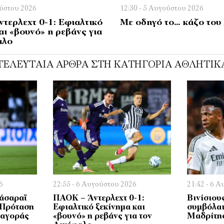
ούστου 2026
12:30 - 5 Αυγούστου 2026
τερλεχτ 0-1: Εφιαλτικό
Με οδηγό το… κάζο το
αι «βουνό» η ρεβάνς για
αλο
ΤΕΛΕΥΤΑΊΑ ΆΡΘΡΑ ΣΤΗ ΚΑΤΗΓΟΡΊΑ ΑΘΛΗΤΙΚ
6
22:55 - 6 Αυγούστου 2026
21:42 - 6 
τάσαραϊ
ΠΑΟΚ – Άντερλεχτ 0-1:
Βινίσιου
 Πρόταση
Εφιαλτικό ξεκίνημα και
συμβόλαι
 αγοράς
«βουνό» η ρεβάνς για τον
Μαδρίτης