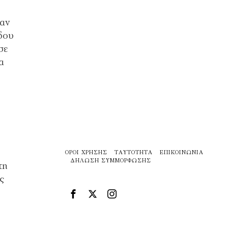
ξαν
δου
σε
α
ΌΡΟΙ ΧΡΉΣΗΣ
ΤΑΥΤΌΤΗΤΑ
ΕΠΙΚΟΙΝΩΝΊΑ
ΔΉΛΩΣΗ ΣΥΜΜΌΡΦΩΣΗΣ
τη
ς