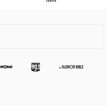
Πλέιτ