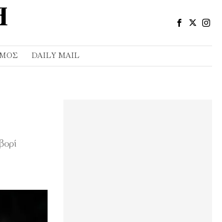
ΣΜΌΣ
DAILY MAIL
βορί