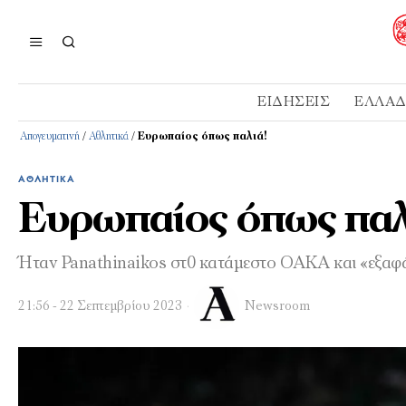
ΕΙΔΉΣΕΙΣ
ΕΛΛΆ
Απογευματινή
/
Αθλητικά
/
Ευρωπαίος όπως παλιά!
ΑΘΛΗΤΙΚΆ
Ευρωπαίος όπως παλ
Ήταν Panathinaikos στ0 κατάμεστο ΟΑΚΑ και «εξαφάν
21:56 - 22 Σεπτεμβρίου 2023
Newsroom