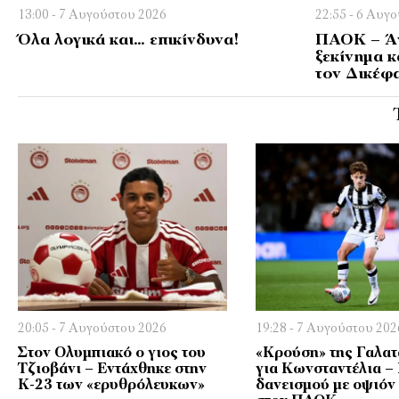
13:00 - 7 Αυγούστου 2026
22:55 - 6 Αυγ
Όλα λογικά και… επικίνδυνα!
ΠΑΟΚ – Άν
ξεκίνημα κ
τον Δικέφ
20:05 - 7 Αυγούστου 2026
19:28 - 7 Αυγούστου 202
Στον Ολυμπιακό ο γιος του
«Κρούση» της Γαλα
Τζιοβάνι – Εντάχθηκε στην
για Κωνσταντέλια –
Κ-23 των «ερυθρόλευκων»
δανεισμού με οψιόν