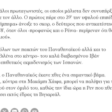
άλοι πρωταγωνιστές, οι οποίοι μάλιστα δεν συνυπήρ
ε τον άλλο. Ο πρώτος πήρε στο 39’ την υψηλού επιπέ
σίμπημα» άνοιξε το σκορ, ο δεύτερος που αντικατέστη
8’, όταν όλοι -προφανώς και ο Ρέινα- περίμεναν ότι θ
ιού».
 όλων των παικτών του Παναθηναϊκού αλλά και το
υ Βιλένα στο κέντρο- του καλά διαβασμένου Ιβάν
 επιθετικός εκμηδενισμός των Ισπανών.
ς, ο Παναθηναϊκός έκανε χθες ένα σημαντικό βήμα.
, κόντρα στη Μακάμπι Χάιφα, μπορεί να παλέψει για 
ού στον όμιλό του, καθώς την ίδια ώρα η Ρεν που χθε
ει εκτός έδρας τη Βιγιαρεάλ.