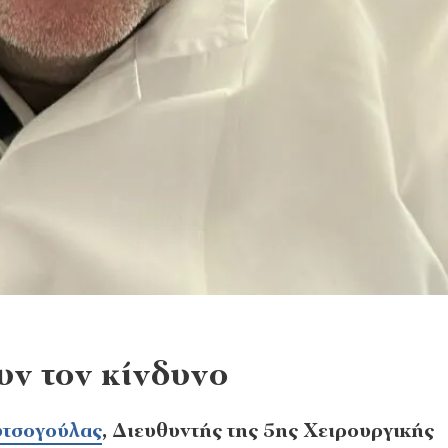
υν τον κίνδυνο
υτσογούλας
, Διευθυντής της 5ης Χειρουργικής