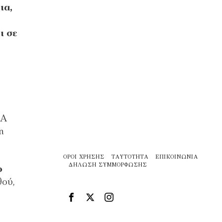
ια,
ι σε
MA
η
ΌΡΟΙ ΧΡΉΣΗΣ
ΤΑΥΤΌΤΗΤΑ
ΕΠΙΚΟΙΝΩΝΊΑ
ΔΉΛΩΣΗ ΣΥΜΜΌΡΦΩΣΗΣ
ο
θού,