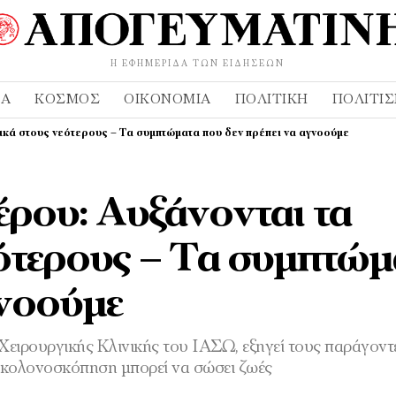
Η ΕΦΗΜΕΡΊΔΑ ΤΩΝ ΕΙΔΉΣΕΩΝ
ΔΑ
ΚΌΣΜΟΣ
ΟΙΚΟΝΟΜΊΑ
ΠΟΛΙΤΙΚΉ
ΠΟΛΙΤΙ
τικά στους νεότερους – Τα συμπτώματα που δεν πρέπει να αγνοούμε
έρου: Αυξάνονται τα
εότερους – Τα συμπτώμ
γνοούμε
ειρουργικής Κλινικής του ΙΑΣΩ, εξηγεί τους παράγοντ
η κολονοσκόπηση μπορεί να σώσει ζωές