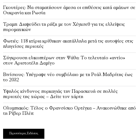
Γκουτέρες: Να σταματήσουν άμεσα οι επιθέσεις κατά αμάχων σε
Ουκρανία και Ρωσία
Τραμπ: Διαψεύδει τη ρήξη με τον Χέγκσεθ για τις ελλείψεις
πυρομαχικών
Φωτιές: 118 κτίρια κρίθηκαν ακατάλληλα μετά τις αυτοψίες στις
πληγείσες περιοχές
Σύγκρουση ελικοπτέρων στην Ψάθα: Tο τελευταίο «αντίο»
στον Αριστοτέλη Δαμίγο
Βινίσιους: Υπέγραψε νέο συμβόλαιο με τη Ρεάλ Μαδρίτης έως
το 2032
Υψηλός κίνδυνος πυρκαγιάς την Παρασκευή σε πολλές
περιοχές της χώρας – Δείτε τον χάρτη
Ολυμπιακός: Τέλος ο Φρανσίσκο Ορτέγκα – Ανακοινώθηκε από
τη Ρίβερ Πλέιτ
Περισσότερες Ειδήσεις