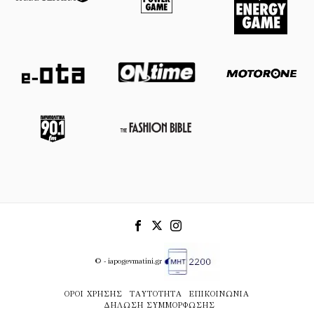
© - iapogevmatini.gr
ΌΡΟΙ ΧΡΉΣΗΣ
ΤΑΥΤΌΤΗΤΑ
ΕΠΙΚΟΙΝΩΝΊΑ
ΔΉΛΩΣΗ ΣΥΜΜΌΡΦΩΣΗΣ