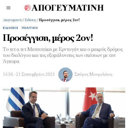
Απογευματινή
/
Ειδήσεις
/
Προσέγγιση, μέρος 2ον!
ΕΙΔΉΣΕΙΣ
·
ΠΟΛΙΤΙΚΉ
Προσέγγιση, μέρος 2ον!
Το τετ α τετ Μητσοτάκη με Ερντογάν και ο μακρύς δρόμος
του διαλόγου και της εξομάλυνσης των σχέσεων με την
Άγκυρα
15:34 - 21 Σεπτεμβρίου 2023
Σπύρος Μουρελάτος