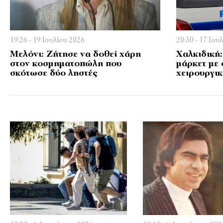
19:26 - 19 Ιουλίου 2026
20:50 - 17 Ιου
Μελόνι: Ζήτησε να δοθεί χάρη
Χαλκιδική:
στον κοσμηματοπώλη που
μάρκετ με 
σκότωσε δύο ληστές
χειρουργι