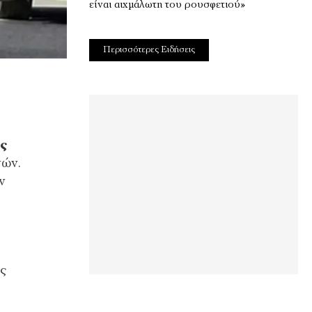
είναι αιχμάλωτη του ρουσφετιού»
Περισσότερες Ειδήσεις
ς
νών.
ν
ς