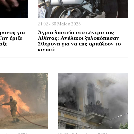
21:02 - 30 Μαΐου 2026
ρονος για
Άγρια ληστεία στο κέντρο της
Την έριξε
Αθήνας: Ανήλικοι ξυλοκόπησαν
αξε
20χρονη για να της αρπάξουν το
κινητό