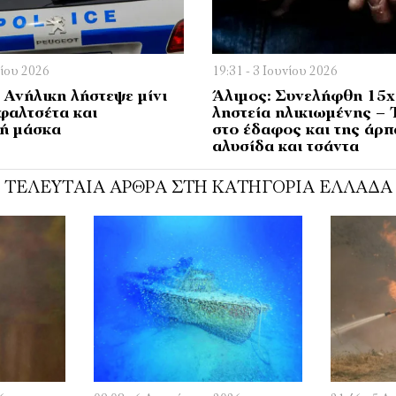
λίου 2026
19:31 - 3 Ιουνίου 2026
 Ανήλικη λήστεψε μίνι
Άλιμος: Συνελήφθη 15χ
φαλτσέτα και
ληστεία ηλικιωμένης – 
κή μάσκα
στο έδαφος και της άρπ
αλυσίδα και τσάντα
ΤΕΛΕΥΤΑΊΑ ΆΡΘΡΑ ΣΤΗ ΚΑΤΗΓΟΡΊΑ ΕΛΛΆΔΑ