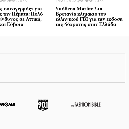
Αυγούστου 2026
19:32 - 5 Αυγούστου 2026
ς συναγερμός» για
Υπόθεση Marfin: Στη
ς την Πέμπτη: Πολύ
Βρετανία κλιμάκιο του
ίνδυνος σε Αττική,
ελληνικού FBI για την έκδοση
και Εύβοια
της 46χρονης στην Ελλάδα