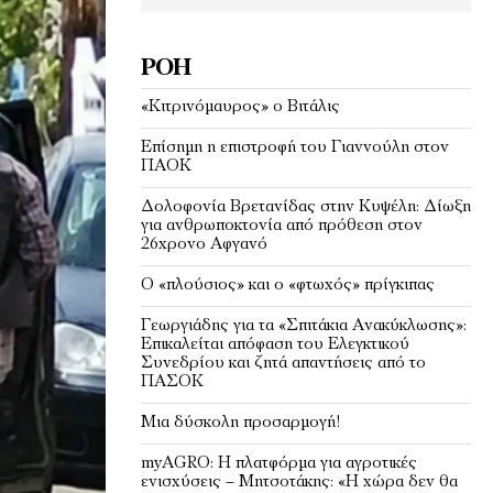
ΡΟΉ
«Κιτρινόμαυρος» ο Βιτάλις
Επίσημη η επιστροφή του Γιαννούλη στον
ΠΑΟΚ
Δολοφονία Βρετανίδας στην Κυψέλη: Δίωξη
για ανθρωποκτονία από πρόθεση στον
26χρονο Αφγανό
Ο «πλούσιος» και ο «φτωχός» πρίγκιπας
Γεωργιάδης για τα «Σπιτάκια Ανακύκλωσης»:
Επικαλείται απόφαση του Ελεγκτικού
Συνεδρίου και ζητά απαντήσεις από το
ΠΑΣΟΚ
Μια δύσκολη προσαρμογή!
myAGRO: Η πλατφόρμα για αγροτικές
ενισχύσεις – Μητσοτάκης: «Η χώρα δεν θα