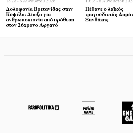
13:23 - 6 Αυγούστου 2026
10:15 - 6 Αυγούστου 202
Δολοφονία Βρετανίδας στην
Πέθανε ο λαϊκός
Κυψέλη: Δίωξη για
τραγουδιστής Δημή
ανθρωποκτονία από πρόθεση
Ξανθάκης
στον 26χρονο Αφγανό