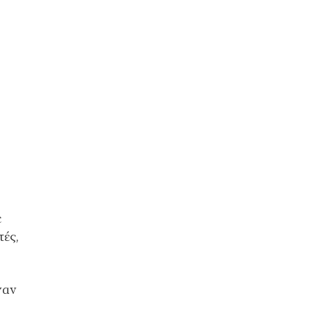
ε
τές,
γαν