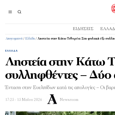
ΕΙΔΉΣΕΙΣ
ΕΛΛΆ
Απογευματινή
/
Ελλάδα
/
Ληστεία στην Κάτω Τιθορέα: Στη φυλακή έξι συλλ
ΕΛΛΆΔΑ
Ληστεία στην Κάτω Τ
συλληφθέντες – Δύο 
Ένταση στην Ευελπίδων κατά τις απολογίες – Οι βαρι
17:25 - 15 Μαΐου 2026
Newsroom