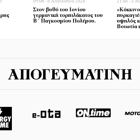
6
09:08 - 6 Αυγούστου 2026
21:46 - 5 
Στον βυθό του Ιονίου
«Κόκκινο
τρης
γερμανική τορπιλάκατος του
πυρκαγιέ
Β΄ Παγκοσμίου Πολέμου.
υψηλός κ
Βοιωτία 