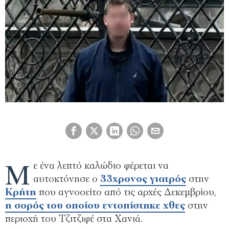
Μ
ε ένα λεπτό καλώδιο φέρεται να
αυτοκτόνησε ο
33χρονος γιατρός
στην
Κρήτη
που αγνοοείτο από τις αρχές Δεκεμβρίου,
η σορός του οποίου εντοπίστηκε χθες
στην
περιοχή του Τζιτζιφέ στα Χανιά.