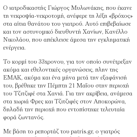
Ο ιατροδικαστής Γιώργος Μυλωνάκης, που έκανε
τη νεκροψία-νεκροτομή, ανέφερε τη λέξη «βρόχος»
στα αίτια θανάτου του γιατρού. Αυτό επιβεβαίωσε
και τον αστυνομικό διευθυντή Χανίων, Κανέλλο
Νικολάου, που απέκλεισε άμεσα την εγκληματική
ενέργεια.
Το κορμί του 33χρονου, για τον οποίο συνέτρεξαν
ακόμα και εθελοντικές οργανώσεις, πλην της
ΕΜΑΚ, ακόμα και ένα μήνα μετά την εξαφάνισή
του, βρέθηκε την Πέμπτη 21 Μαΐου στην περιοχή
του Τζιτζιφέ στα Χανιά. Για την ακρίβεια, ανάμεσα
στα χωριά Φρες και Τζιτζιφές στον Αποκορώνα,
δηλαδή την περιοχή που εντοπίστηκε τελευταία
φορά ζωντανός.
Με βάση το ρεπορτάζ του patris.gr, ο γιατρός