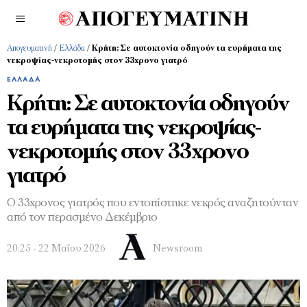
Απογευματινή
/
Ελλάδα
/
Κρήτη: Σε αυτοκτονία οδηγούν τα ευρήματα της
νεκροψίας-νεκροτομής στον 33χρονο γιατρό
ΕΛΛΆΔΑ
Κρήτη: Σε αυτοκτονία οδηγούν
τα ευρήματα της νεκροψίας-
νεκροτομής στον 33χρονο
γιατρό
Ο 33χρονος γιατρός που εντοπίστηκε νεκρός αναζητούνταν
από τον περασμένο Δεκέμβριο
20:25 - 22 Μαΐου 2026
Newsroom