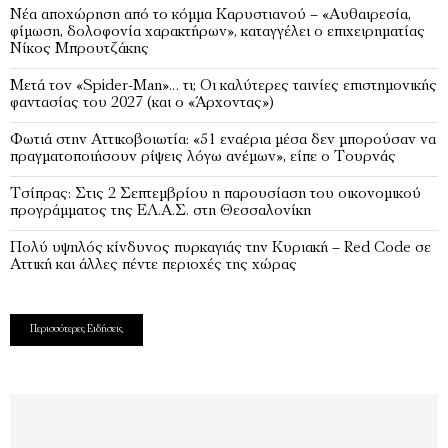
Νέα αποχώρηση από το κόμμα Καρυστιανού – «Αυθαιρεσία,
φίμωση, δολοφονία χαρακτήρων», καταγγέλει ο επιχειρηματίας
Νίκος Μπρουτζάκης
Μετά τον «Spider-Man»… τι; Oι καλύτερες ταινίες επιστημονικής
φαντασίας του 2027 (και ο «Άρχοντας»)
Φωτιά στην Αττικοβοιωτία: «51 εναέρια μέσα δεν μπορούσαν να
πραγματοποιήσουν ρίψεις λόγω ανέμων», είπε ο Τουρνάς
Τσίπρας: Στις 2 Σεπτεμβρίου η παρουσίαση του οικονομικού
προγράμματος της ΕΛ.Α.Σ. στη Θεσσαλονίκη
Πολύ υψηλός κίνδυνος πυρκαγιάς την Κυριακή – Red Code σε
Αττική και άλλες πέντε περιοχές της χώρας
Περισσότερες Ειδήσεις