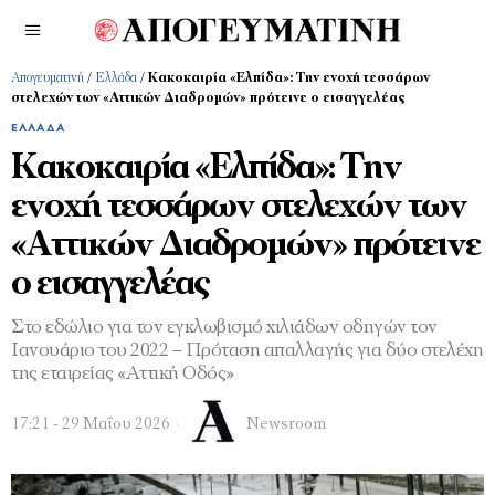
Απογευματινή
/
Ελλάδα
/
Κακοκαιρία «Ελπίδα»: Την ενοχή τεσσάρων
στελεχών των «Αττικών Διαδρομών» πρότεινε ο εισαγγελέας
ΕΛΛΆΔΑ
Κακοκαιρία «Ελπίδα»: Την
ενοχή τεσσάρων στελεχών των
«Αττικών Διαδρομών» πρότεινε
ο εισαγγελέας
Στο εδώλιο για τον εγκλωβισμό χιλιάδων οδηγών τον
Ιανουάριο του 2022 – Πρόταση απαλλαγής για δύο στελέχη
της εταιρείας «Αττική Οδός»
17:21 - 29 Μαΐου 2026
Newsroom