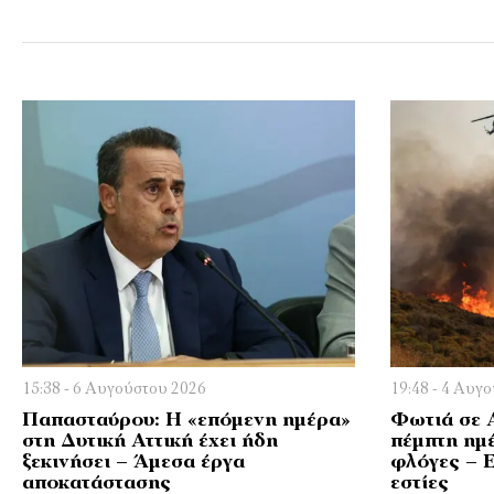
15:38 - 6 Αυγούστου 2026
19:48 - 4 Αυγ
Παπασταύρου: Η «επόμενη ημέρα»
Φωτιά σε Α
στη Δυτική Αττική έχει ήδη
πέμπτη ημέ
ξεκινήσει – Άμεσα έργα
φλόγες – Ε
αποκατάστασης
εστίες