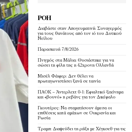
ΡΟΉ
Διαβάστε στην Απογευματινή: Συναγερμός
για τους θανάτους από τον ιό του Δυτικού
Νείλου
Παρασκευή 7/8/2026
Πνιγμός στα Μάλια: Θυσιάστηκε για να
σώσει τη φίλη της η 42χρονη Ολλανδή
Μισέλ Φάιφερ: Δεν θέλει να
πρωταγωνιστήσει ξανά σε ταινία
ΠΑΟΚ – Άντερλεχτ 0-1: Εφιαλτικό ξεκίνημα
και «βουνό» η ρεβάνς για τον Δικέφαλο
Γκουτέρες: Να σταματήσουν άμεσα οι
επιθέσεις κατά αμάχων σε Ουκρανία και
Ρωσία
Τραμπ: Διαψεύδει τη ρήξη με Χέγκσεθ για τις