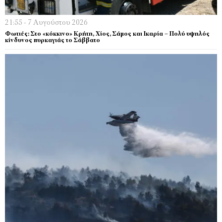
21:55 - 7 Αυγούστου 2026
Φωτιές: Στο «κόκκινο» Κρήτη, Χίος, Σάμος και Ικαρία – Πολύ υψηλός
κίνδυνος πυρκαγιάς το Σάββατο