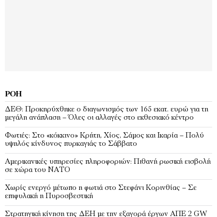
ΡΟΉ
ΔΕΘ: Προκηρύχθηκε ο διαγωνισμός των 165 εκατ. ευρώ για τη
μεγάλη ανάπλαση – Όλες οι αλλαγές στο εκθεσιακό κέντρο
Φωτιές: Στο «κόκκινο» Κρήτη, Χίος, Σάμος και Ικαρία – Πολύ
υψηλός κίνδυνος πυρκαγιάς το Σάββατο
Αμερικανικές υπηρεσίες πληροφοριών: Πιθανή ρωσική εισβολή
σε χώρα του ΝΑΤΟ
Χωρίς ενεργό μέτωπο η φωτιά στο Στεφάνι Κορινθίας – Σε
επιφυλακή η Πυροσβεστική
Στρατηγική κίνηση της ΔΕΗ με την εξαγορά έργων ΑΠΕ 2 GW