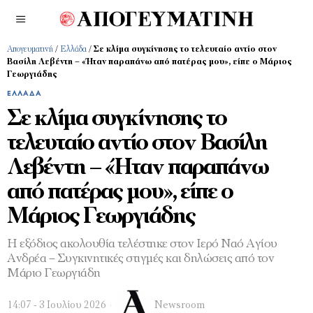
Απογευματινή
/
Ελλάδα
/
Σε κλίμα συγκίνησης το τελευταίο αντίο στον
Βασίλη Λεβέντη – «Ήταν παραπάνω από πατέρας μου», είπε ο Μάριος
Γεωργιάδης
ΕΛΛΆΔΑ
Σε κλίμα συγκίνησης το
τελευταίο αντίο στον Βασίλη
Λεβέντη – «Ήταν παραπάνω
από πατέρας μου», είπε ο
Μάριος Γεωργιάδης
Η εξόδιος ακολουθία τελέστηκε στον Ιερό Ναό Αγίου
Ανδρέα – Συγκινητικές στιγμές και δηλώσεις από τον
Μάριο Γεωργιάδη
14:07 - 3 Ιουλίου 2026
Newsroom