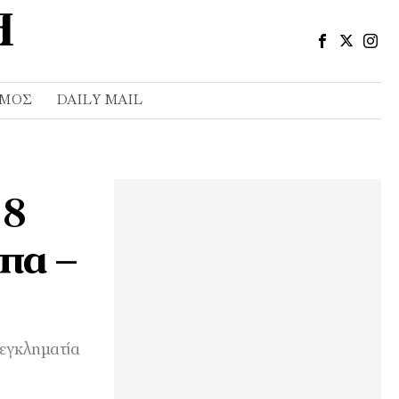
ΣΜΌΣ
DAILY MAIL
 8
πα –
εγκληματία