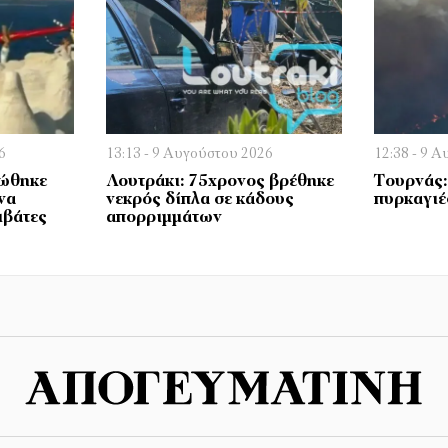
6
13:13 - 9 Αυγούστου 2026
12:38 - 9 
ιώθηκε
Λουτράκι: 75χρονος βρέθηκε
Τουρνάς:
να
νεκρός δίπλα σε κάδους
πυρκαγιέ
ιβάτες
απορριμμάτων