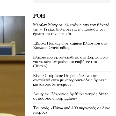
ΡΟΉ
Μέριλιν Μονρόε: 64 χρόνια από τον θάνατό
της – Τι είχε δηλώσει για την Ελλάδα, τον
έρωτα και την ευτυχία
Έβρος: Πυρκαγιά σε χαμηλή βλάστηση στο
Σπήλαιο Ορεστιάδας
Ελικόπτερο προσγειώθηκε στο Σαρακήνικο
για να κάνουν μπάνιο οι επιβάτες του
(Bίντεο)
Κίνα: Ο τυφώνας Dolphin έπληξε την
ανατολική ακτή με καταρρακτώδεις βροχές
και ισχυρούς ανέμους
Λουτράκι: 75χρονος βρέθηκε νεκρός δίπλα
σε κάδους απορριμμάτων
Τουρνάς: «Πάνω από 400 πυρκαγιές σε δέκα
ημέρες»