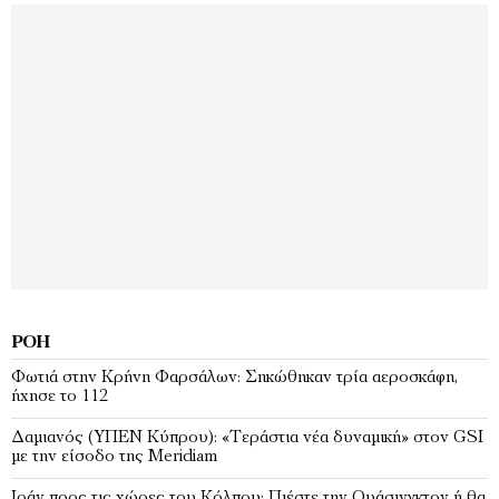
ΡΟΉ
Φωτιά στην Κρήνη Φαρσάλων: Σηκώθηκαν τρία αεροσκάφη,
ήχησε το 112
Δαμιανός (ΥΠΕΝ Κύπρου): «Τεράστια νέα δυναμική» στον GSI
με την είσοδο της Meridiam
Ιράν προς τις χώρες του Κόλπου: Πιέστε την Ουάσινγκτον ή θα