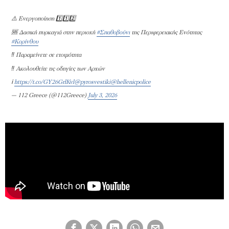
⚠️ Ενεργοποίηση 1️⃣1️⃣2️⃣
🆘 Δασική πυρκαγιά στην περιοχή
#Σπαθοβούνι
της Περιφερειακής Ενότητας
#Κορίνθου
‼️ Παραμείνετε σε ετοιμότητα
‼️ Ακολουθείτε τις οδηγίες των Αρχών
ℹ️
https://t.co/GY26GrlKvl
@pyrosvestiki
@hellenicpolice
— 112 Greece (@112Greece)
July 3, 2026