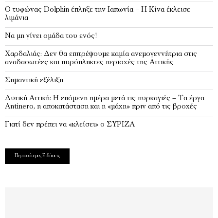
Ο τυφώνας Dolphin έπληξε την Ιαπωνία – H Κίνα έκλεισε
λιμάνια
Να μη γίνει ομάδα του ενός!
Χαρδαλιάς: Δεν θα επιτρέψουμε καμία ανεμογεννήτρια στις
αναδασωτέες και πυρόπληκτες περιοχές της Αττικής
Σημαντική εξέλιξη
Δυτική Αττική: Η επόμενη ημέρα μετά τις πυρκαγιές – Τα έργα
Antinero, η αποκατάσταση και η «μάχη» πριν από τις βροχές
Γιατί δεν πρέπει να «κλείσει» ο ΣΥΡΙΖΑ
Περισσότερες Ειδήσεις