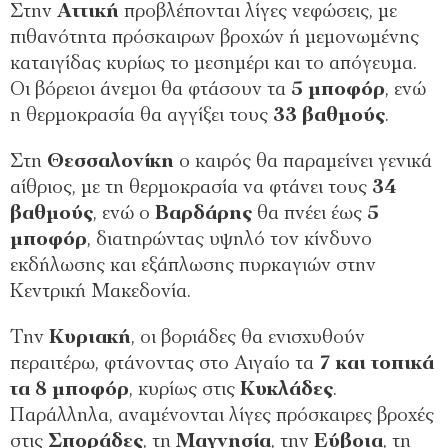
Στην
Αττική
προβλέπονται λίγες νεφώσεις, με
πιθανότητα πρόσκαιρων βροχών ή μεμονωμένης
καταιγίδας κυρίως το μεσημέρι και το απόγευμα.
Οι βόρειοι άνεμοι θα φτάσουν τα
5 μποφόρ
, ενώ
η θερμοκρασία θα αγγίξει τους
33 βαθμούς
.
Στη
Θεσσαλονίκη
ο καιρός θα παραμείνει γενικά
αίθριος, με τη θερμοκρασία να φτάνει τους
34
βαθμούς
, ενώ ο
Βαρδάρης
θα πνέει έως
5
μποφόρ
, διατηρώντας υψηλό τον κίνδυνο
εκδήλωσης και εξάπλωσης πυρκαγιών στην
Κεντρική Μακεδονία.
Την
Κυριακή
, οι βοριάδες θα ενισχυθούν
περαιτέρω, φτάνοντας στο Αιγαίο τα
7 και τοπικά
τα 8 μποφόρ
, κυρίως στις
Κυκλάδες
.
Παράλληλα, αναμένονται λίγες πρόσκαιρες βροχές
στις
Σποράδες
, τη
Μαγνησία
, την
Εύβοια
, τη