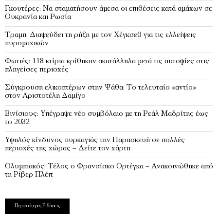
Γκουτέρες: Να σταματήσουν άμεσα οι επιθέσεις κατά αμάχων σε
Ουκρανία και Ρωσία
Τραμπ: Διαψεύδει τη ρήξη με τον Χέγκσεθ για τις ελλείψεις
πυρομαχικών
Φωτιές: 118 κτίρια κρίθηκαν ακατάλληλα μετά τις αυτοψίες στις
πληγείσες περιοχές
Σύγκρουση ελικοπτέρων στην Ψάθα: Tο τελευταίο «αντίο»
στον Αριστοτέλη Δαμίγο
Βινίσιους: Υπέγραψε νέο συμβόλαιο με τη Ρεάλ Μαδρίτης έως
το 2032
Υψηλός κίνδυνος πυρκαγιάς την Παρασκευή σε πολλές
περιοχές της χώρας – Δείτε τον χάρτη
Ολυμπιακός: Τέλος ο Φρανσίσκο Ορτέγκα – Ανακοινώθηκε από
τη Ρίβερ Πλέιτ
Περισσότερες Ειδήσεις