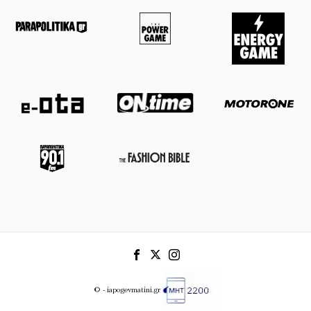
© - iapogevmatini.gr