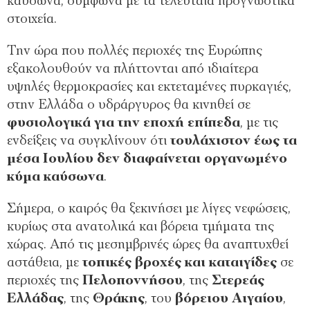
καύσωνα, σύμφωνα με τα τελευταία προγνωστικά
στοιχεία.
Την ώρα που πολλές περιοχές της Ευρώπης
εξακολουθούν να πλήττονται από ιδιαίτερα
υψηλές θερμοκρασίες και εκτεταμένες πυρκαγιές,
στην Ελλάδα ο υδράργυρος θα κινηθεί σε
φυσιολογικά για την εποχή επίπεδα
, με τις
ενδείξεις να συγκλίνουν ότι
τουλάχιστον έως τα
μέσα Ιουλίου δεν διαφαίνεται οργανωμένο
κύμα καύσωνα
.
Σήμερα, ο καιρός θα ξεκινήσει με λίγες νεφώσεις,
κυρίως στα ανατολικά και βόρεια τμήματα της
χώρας. Από τις μεσημβρινές ώρες θα αναπτυχθεί
αστάθεια, με
τοπικές βροχές και καταιγίδες
σε
περιοχές της
Πελοποννήσου
, της
Στερεάς
Ελλάδας
, της
Θράκης
, του
βόρειου Αιγαίου
,