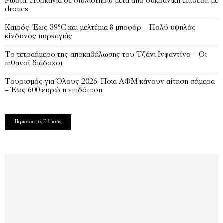
Ρωσία: Πυρκαγιά σε διυλιστήριο μετά από ουκρανική επίθεση με
drones
Καιρός: Έως 39°C και μελτέμια 8 μποφόρ – Πολύ υψηλός
κίνδυνος πυρκαγιάς
Το τετραήμερο της αποκαθήλωσης του Τζάνι Ινφαντίνο – Οι
πιθανοί διάδοχοι
Τουρισμός για Όλους 2026: Ποια ΑΦΜ κάνουν αίτηση σήμερα
– Έως 600 ευρώ η επιδότηση
Περισσότερες Ειδήσεις