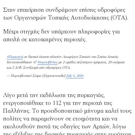
Στην επιχείρηση συνδράμουν επίσης υδροφόρες
των Οργανισμών Τοπικής Αυτοδιοίκησης (ΟΤΑ).
Μέχρι στιγμής δεν υπάρχουν πληροφορίες για
απειλή σε κατοικημένες περιοχές.
#Πυρκαγιά
σε δασική έκταση πλησίον Λεωφόρου Σπατών στα Σπάτα Αττικής.
Κινητοποιήθηκαν 47
#πυροσβέστες
με 2 ομάδες πεζοπόρου τμήματος, 20 οχήματα
και 2 Α/Φ. Συνδρομή από υδροφόρες ΟΤΑ.
— Πυροσβεστικό Σώμα (@pyrosvestiki)
July 4, 2026
Λίγο μετά την εκδήλωση της πυρκαγιάς,
ενεργοποιήθηκε το 112 για την περιοχή της
Παλλήνης. Το προειδοποιητικό μήνυμα καλεί τους
πολίτες να παραμείνουν σε ετοιμότητα και να
ακολουθούν πιστά τις οδηγίες των Αρχών, λόγω
της εξέλιξης της δασικής πυρκαγιάς στην ευρύτερη