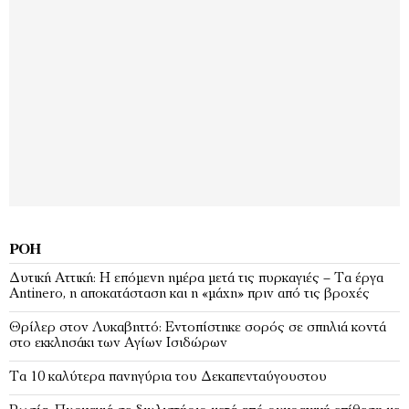
ΡΟΉ
Δυτική Αττική: Η επόμενη ημέρα μετά τις πυρκαγιές – Τα έργα
Antinero, η αποκατάσταση και η «μάχη» πριν από τις βροχές
Θρίλερ στον Λυκαβηττό: Εντοπίστηκε σορός σε σπηλιά κοντά
στο εκκλησάκι των Αγίων Ισιδώρων
Τα 10 καλύτερα πανηγύρια του Δεκαπενταύγουστου