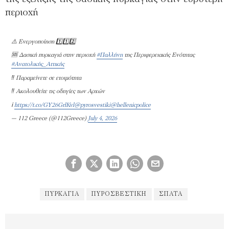
περιοχή
⚠️ Ενεργοποίηση 1️⃣1️⃣2️⃣
🆘 Δασική πυρκαγιά στην περιοχή
#Παλλήνη
της Περιφερειακής Ενότητας
#Ανατολικής_Αττικής
‼️ Παραμείνετε σε ετοιμότητα
‼️ Ακολουθείτε τις οδηγίες των Αρχών
ℹ️
https://t.co/GY26GrlKvl
@pyrosvestiki
@hellenicpolice
— 112 Greece (@112Greece)
July 4, 2026
ΠΥΡΚΑΓΙΑ
ΠΥΡΟΣΒΕΣΤΙΚΉ
ΣΠΑΤΑ