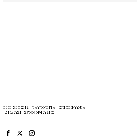
ΌΡΟΙ ΧΡΉΣΗΣ
ΤΑΥΤΌΤΗΤΑ
ΕΠΙΚΟΙΝΩΝΊΑ
ΔΉΛΩΣΗ ΣΥΜΜΌΡΦΩΣΗΣ