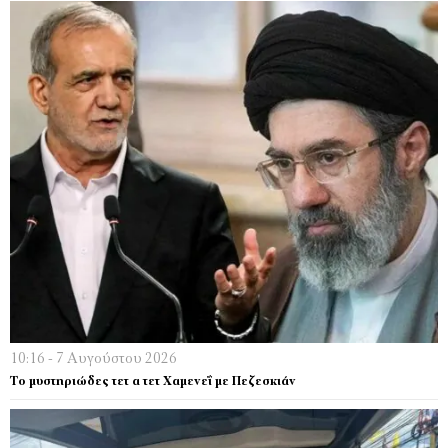
10:16 - 7 Αυγούστου 2026
Το μυστηριώδες τετ α τετ Χαμενεΐ με Πεζεσκιάν