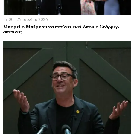
19:00 - 29 Ιουλίου 2026
Μπορεί ο Μπέρναµ να πετύχει εκεί όπου ο Στάρµερ
απέτυχε;