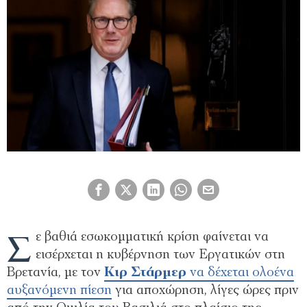
Σ
ε βαθιά εσωκομματική κρίση φαίνεται να
εισέρχεται η κυβέρνηση των Εργατικών στη
Βρετανία, με τον
Κιρ Στάρμερ
να δέχεται ολοένα
αυξανόμενη πίεση
για αποχώρηση, λίγες ώρες πριν