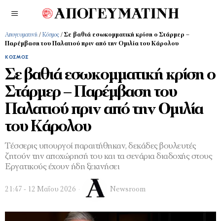
Απογευματινή
/
Κόσμος
/
Σε βαθιά εσωκομματική κρίση ο Στάρμερ –
Παρέμβαση του Παλατιού πριν από την Ομιλία του Κάρολου
ΚΌΣΜΟΣ
Σε βαθιά εσωκομματική κρίση ο
Στάρμερ – Παρέμβαση του
Παλατιού πριν από την Ομιλία
του Κάρολου
Τέσσερις υπουργοί παραιτήθηκαν, δεκάδες βουλευτές
ζητούν την αποχώρησή του και τα σενάρια διαδοχής στους
Εργατικούς έχουν ήδη ξεκινήσει
21:47 - 12 Μαΐου 2026
Newsroom