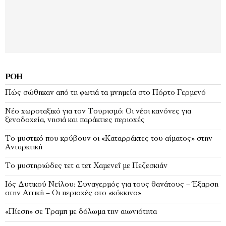
ΡΟΉ
Πώς σώθηκαν από τη φωτιά τα μνημεία στο Πόρτο Γερμενό
Νέο χωροταξικό για τον Τουρισμό: Οι νέοι κανόνες για
ξενοδοχεία, νησιά και παράκτιες περιοχές
Το μυστικό που κρύβουν οι «Καταρράκτες του αίματος» στην
Ανταρκτική
Το μυστηριώδες τετ α τετ Χαμενεΐ με Πεζεσκιάν
Ιός Δυτικού Νείλου: Συναγερμός για τους θανάτους – Έξαρση
στην Αττική – Οι περιοχές στο «κόκκινο»
«Πίεση» σε Τραμπ με δόλωμα την αιωνιότητα