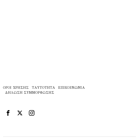
ΌΡΟΙ ΧΡΉΣΗΣ
ΤΑΥΤΌΤΗΤΑ
ΕΠΙΚΟΙΝΩΝΊΑ
ΔΉΛΩΣΗ ΣΥΜΜΌΡΦΩΣΗΣ