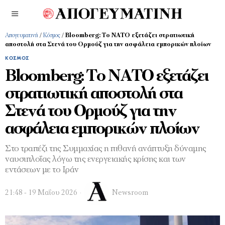
Απογευματινή
/
Κόσμος
/
Βloomberg: Το ΝΑΤΟ εξετάζει στρατιωτική
αποστολή στα Στενά του Ορμούζ για την ασφάλεια εμπορικών πλοίων
ΚΌΣΜΟΣ
Βloomberg: Το ΝΑΤΟ εξετάζει
στρατιωτική αποστολή στα
Στενά του Ορμούζ για την
ασφάλεια εμπορικών πλοίων
Στο τραπέζι της Συμμαχίας η πιθανή ανάπτυξη δύναμης
ναυσιπλοΐας λόγω της ενεργειακής κρίσης και των
εντάσεων με το Ιράν
21:48 - 19 Μαΐου 2026
Newsroom