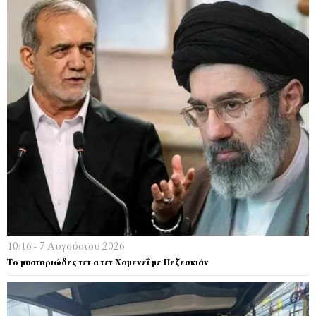
10:16 - 7 Αυγούστου 2026
Το μυστηριώδες τετ α τετ Χαμενεΐ με Πεζεσκιάν