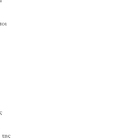
ά
ποι
ς
 της