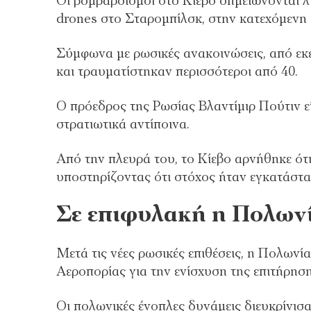
Οι βομβαρδισμοί στο Κίεβο σημειώνονται λ
drones στο Σταρομπίλσκ, στην κατεχόμενη 
Σύμφωνα με ρωσικές ανακοινώσεις, από εκ
και τραυματίστηκαν περισσότεροι από 40.
Ο πρόεδρος της Ρωσίας Βλαντίμιρ Πούτιν ε
στρατιωτικά αντίποινα.
Από την πλευρά του, το Κίεβο αρνήθηκε ότ
υποστηρίζοντας ότι στόχος ήταν εγκατάστ
Σε επιφυλακή η Πολων
Μετά τις νέες ρωσικές επιθέσεις, η Πολωνί
Αεροπορίας για την ενίσχυση της επιτήρησ
Οι πολωνικές ένοπλες δυνάμεις διευκρίνισ