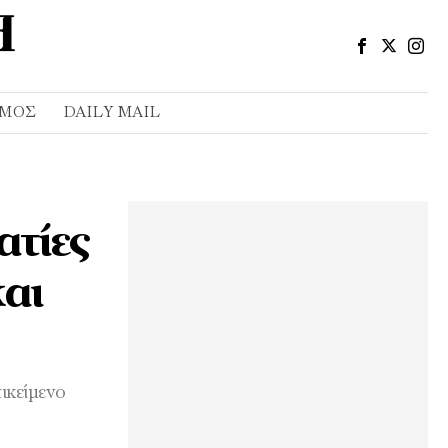
ΣΜΌΣ
DAILY MAIL
ατίες
αι
ικείμενο