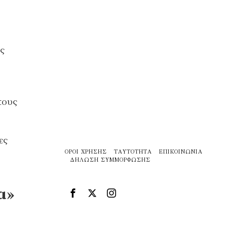
ς
τους
ες
ΌΡΟΙ ΧΡΉΣΗΣ
ΤΑΥΤΌΤΗΤΑ
ΕΠΙΚΟΙΝΩΝΊΑ
ΔΉΛΩΣΗ ΣΥΜΜΌΡΦΩΣΗΣ
α»