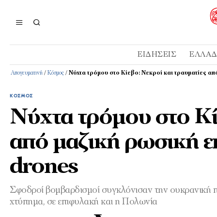
ΕΙΔΉΣΕΙΣ
ΕΛΛΆ
Απογευματινή
/
Κόσμος
/
Νύχτα τρόμου στο Κίεβο: Νεκροί και τραυματίες απ
ΚΌΣΜΟΣ
Νύχτα τρόμου στο Κί
από μαζική ρωσική ε
drones
Σφοδροί βομβαρδισμοί συγκλόνισαν την ουκρανική π
χτύπημα, σε επιφυλακή και η Πολωνία