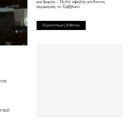
και Ικαρία – Πολύ υψηλός κίνδυνος
πυρκαγιάς το Σάββατο
Περισσότερες Ειδήσεις
εση
νική