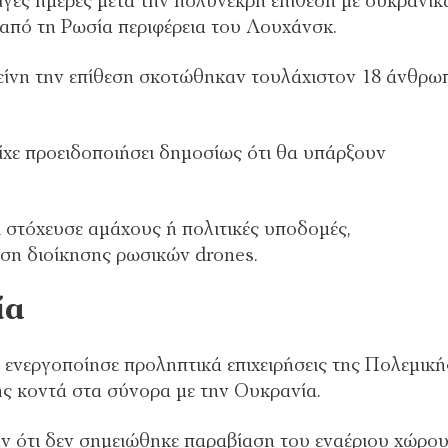
ίγες ημέρες μετά την πολύνεκρη επίθεση με ουκρανικ
από τη Ρωσία περιφέρεια του Λουχάνσκ.
είνη την επίθεση σκοτώθηκαν τουλάχιστον 18 άνθρω
ίχε προειδοποιήσει δημοσίως ότι θα υπάρξουν
ι στόχευσε αμάχους ή πολιτικές υποδομές,
αση διοίκησης ρωσικών drones.
ία
α ενεργοποίησε προληπτικά επιχειρήσεις της Πολεμική
ης κοντά στα σύνορα με την Ουκρανία.
αν ότι δεν σημειώθηκε παραβίαση του εναέριου χώρου