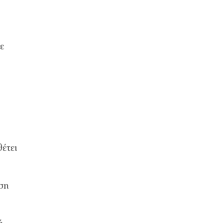
ε
έτει
ση