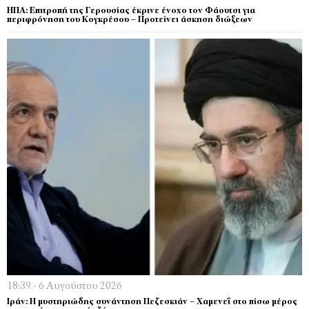
ΗΠΑ: Επιτροπή της Γερουσίας έκρινε ένοχο τον Φάουτσι για
περιφρόνηση του Κογκρέσου – Προτείνει άσκηση διώξεων
18:39 - 6 Αυγούστου 2026
Ιράν: Η μυστηριώδης συνάντηση Πεζεσκιάν – Χαμενεΐ στο πίσω μέρος