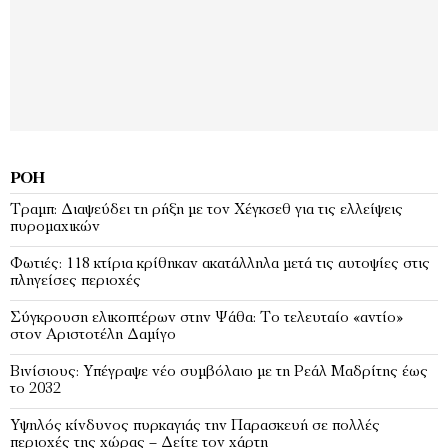
ΡΟΉ
Τραμπ: Διαψεύδει τη ρήξη με τον Χέγκσεθ για τις ελλείψεις
πυρομαχικών
Φωτιές: 118 κτίρια κρίθηκαν ακατάλληλα μετά τις αυτοψίες στις
πληγείσες περιοχές
Σύγκρουση ελικοπτέρων στην Ψάθα: Tο τελευταίο «αντίο»
στον Αριστοτέλη Δαμίγο
Βινίσιους: Υπέγραψε νέο συμβόλαιο με τη Ρεάλ Μαδρίτης έως
το 2032
Υψηλός κίνδυνος πυρκαγιάς την Παρασκευή σε πολλές
περιοχές της χώρας – Δείτε τον χάρτη