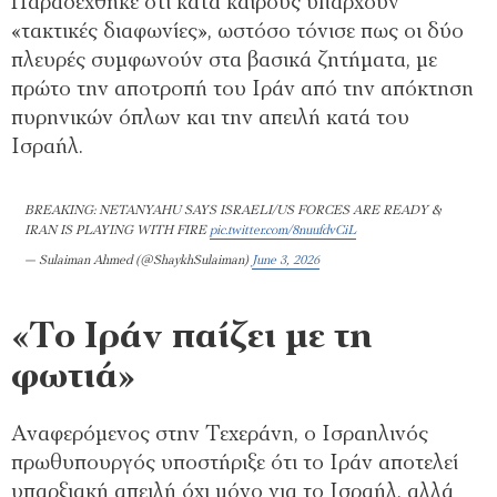
Παραδέχθηκε ότι κατά καιρούς υπάρχουν
«τακτικές διαφωνίες», ωστόσο τόνισε πως οι δύο
πλευρές συμφωνούν στα βασικά ζητήματα, με
πρώτο την αποτροπή του Ιράν από την απόκτηση
πυρηνικών όπλων και την απειλή κατά του
Ισραήλ.
BREAKING: NETANYAHU SAYS ISRAELI/US FORCES ARE READY &
IRAN IS PLAYING WITH FIRE
pic.twitter.com/8nuufdvCiL
— Sulaiman Ahmed (@ShaykhSulaiman)
June 3, 2026
«Το Ιράν παίζει με τη
φωτιά»
Αναφερόμενος στην Τεχεράνη, ο Ισραηλινός
πρωθυπουργός υποστήριξε ότι το Ιράν αποτελεί
υπαρξιακή απειλή όχι μόνο για το Ισραήλ, αλλά