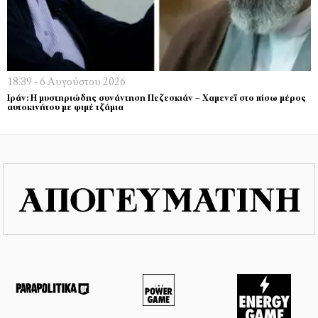
18:39 - 6 Αυγούστου 2026
Ιράν: Η μυστηριώδης συνάντηση Πεζεσκιάν – Χαμενεΐ στο πίσω μέρος
αυτοκινήτου με φιμέ τζάμια