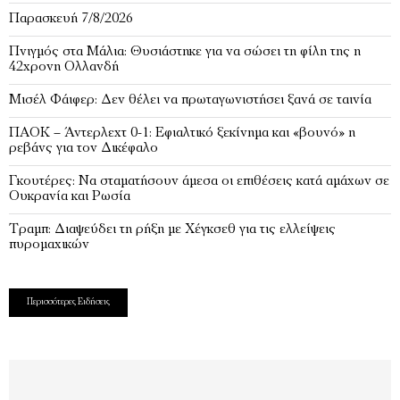
Παρασκευή 7/8/2026
Πνιγμός στα Μάλια: Θυσιάστηκε για να σώσει τη φίλη της η
42χρονη Ολλανδή
Μισέλ Φάιφερ: Δεν θέλει να πρωταγωνιστήσει ξανά σε ταινία
ΠΑΟΚ – Άντερλεχτ 0-1: Εφιαλτικό ξεκίνημα και «βουνό» η
ρεβάνς για τον Δικέφαλο
Γκουτέρες: Να σταματήσουν άμεσα οι επιθέσεις κατά αμάχων σε
Ουκρανία και Ρωσία
Τραμπ: Διαψεύδει τη ρήξη με Χέγκσεθ για τις ελλείψεις
πυρομαχικών
Περισσότερες Ειδήσεις