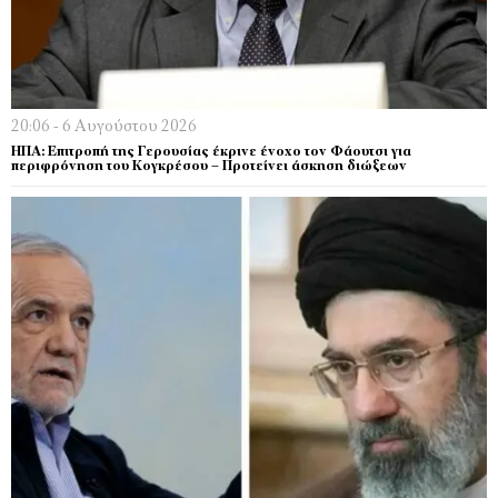
20:06 - 6 Αυγούστου 2026
ΗΠΑ: Επιτροπή της Γερουσίας έκρινε ένοχο τον Φάουτσι για
περιφρόνηση του Κογκρέσου – Προτείνει άσκηση διώξεων