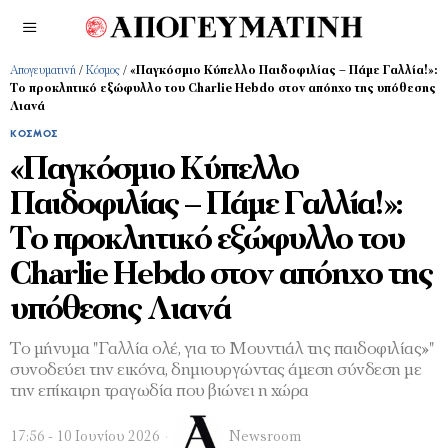
Απογευματινή
/
Κόσμος
/
«Παγκόσμιο Κύπελλο Παιδοφιλίας – Πάμε Γαλλία!»:
Το προκλητικό εξώφυλλο του Charlie Hebdo στον απόηχο της υπόθεσης
Λιανά
ΚΌΣΜΟΣ
«Παγκόσμιο Κύπελλο
Παιδοφιλίας – Πάμε Γαλλία!»:
Το προκλητικό εξώφυλλο του
Charlie Hebdo στον απόηχο της
υπόθεσης Λιανά
Το μήνυμα "Γαλλία ολέ, για το Μουντιάλ της παιδοφιλίας»"
συνοδεύει την εικόνα, δημιουργώντας άμεση σύνδεση με
την επίκαιρη τραγωδία που βιώνει η χώρα
17:56 - 10 Ιουνίου 2026
Newsroom