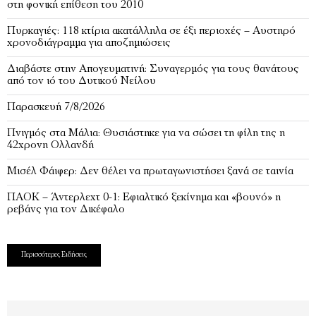
στη φονική επίθεση του 2010
Πυρκαγιές: 118 κτίρια ακατάλληλα σε έξι περιοχές – Αυστηρό
χρονοδιάγραμμα για αποζημιώσεις
Διαβάστε στην Απογευματινή: Συναγερμός για τους θανάτους
από τον ιό του Δυτικού Νείλου
Παρασκευή 7/8/2026
Πνιγμός στα Μάλια: Θυσιάστηκε για να σώσει τη φίλη της η
42χρονη Ολλανδή
Μισέλ Φάιφερ: Δεν θέλει να πρωταγωνιστήσει ξανά σε ταινία
ΠΑΟΚ – Άντερλεχτ 0-1: Εφιαλτικό ξεκίνημα και «βουνό» η
ρεβάνς για τον Δικέφαλο
Περισσότερες Ειδήσεις