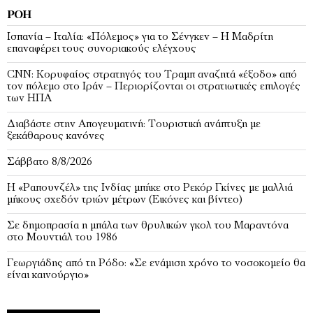
ΡΟΉ
Ισπανία – Ιταλία: «Πόλεμος» για το Σένγκεν – Η Μαδρίτη
επαναφέρει τους συνοριακούς ελέγχους
CNN: Κορυφαίος στρατηγός του Τραμπ αναζητά «έξοδο» από
τον πόλεμο στο Ιράν – Περιορίζονται οι στρατιωτικές επιλογές
των ΗΠΑ
Διαβάστε στην Απογευματινή: Τουριστική ανάπτυξη με
ξεκάθαρους κανόνες
Σάββατο 8/8/2026
Η «Ραπουνζέλ» της Ινδίας μπήκε στο Ρεκόρ Γκίνες με μαλλιά
μήκους σχεδόν τριών μέτρων (Εικόνες και βίντεο)
Σε δημοπρασία η μπάλα των θρυλικών γκολ του Μαραντόνα
στο Μουντιάλ του 1986
Γεωργιάδης από τη Ρόδο: «Σε ενάμιση χρόνο το νοσοκομείο θα
είναι καινούργιο»