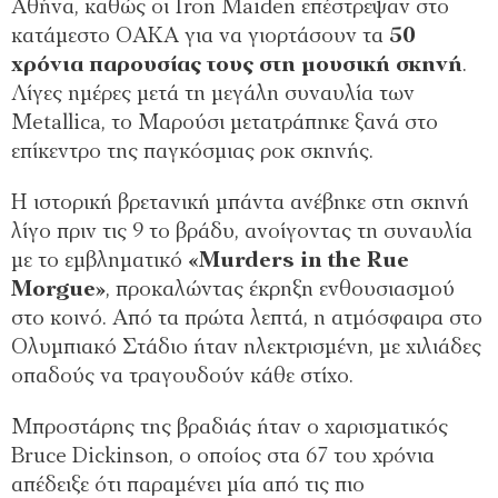
Αθήνα, καθώς οι Iron Maiden επέστρεψαν στο
κατάμεστο ΟΑΚΑ για να γιορτάσουν τα
50
χρόνια παρουσίας τους στη μουσική σκηνή
.
Λίγες ημέρες μετά τη μεγάλη συναυλία των
Metallica, το Μαρούσι μετατράπηκε ξανά στο
επίκεντρο της παγκόσμιας ροκ σκηνής.
Η ιστορική βρετανική μπάντα ανέβηκε στη σκηνή
λίγο πριν τις 9 το βράδυ, ανοίγοντας τη συναυλία
με το εμβληματικό
«Murders in the Rue
Morgue»
, προκαλώντας έκρηξη ενθουσιασμού
στο κοινό. Από τα πρώτα λεπτά, η ατμόσφαιρα στο
Ολυμπιακό Στάδιο ήταν ηλεκτρισμένη, με χιλιάδες
οπαδούς να τραγουδούν κάθε στίχο.
Μπροστάρης της βραδιάς ήταν ο χαρισματικός
Bruce Dickinson, ο οποίος στα 67 του χρόνια
απέδειξε ότι παραμένει μία από τις πιο