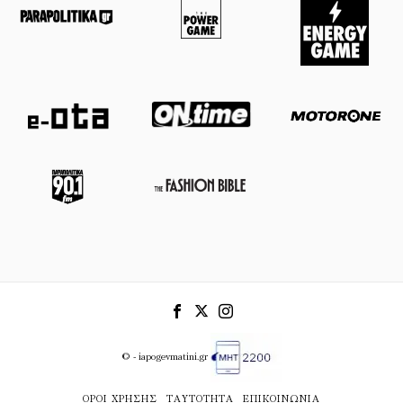
© - iapogevmatini.gr
ΌΡΟΙ ΧΡΉΣΗΣ
ΤΑΥΤΌΤΗΤΑ
ΕΠΙΚΟΙΝΩΝΊΑ