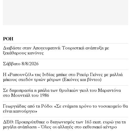
ΡΟΉ
Διαβάστε στην Απογευματινή: Τουριστική ανάπτυξη με
ξεκάθαρους κανόνες
Σάββατο 8/8/2026
Η «Ραπουνζέλ» της Ινδίας μπήκε στο Ρεκόρ Γκίνες με μαλλιά
μήκους σχεδόν τριών μέτρων (Εικόνες και βίντεο)
Σε δημοπρασία η μπάλα των θρυλικών γκολ του Μαραντόνα
στο Μουντιάλ του 1986
Γεωργιάδης από τη Ρόδο: «Σε ενάμιση χρόνο το νοσοκομείο θα
είναι καινούργιο»
ΔΕΘ: Προκηρύχθηκε ο διαγωνισμός των 165 εκατ. ευρώ για τη
μεγάλη ανάπλαση – Όλες οι αλλαγές στο εκθεσιακό κέντρο