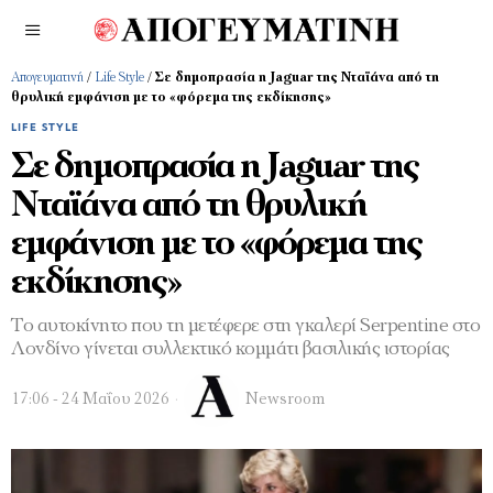
Απογευματινή
/
Life Style
/
Σε δημοπρασία η Jaguar της Νταϊάνα από τη
θρυλική εμφάνιση με το «φόρεμα της εκδίκησης»
LIFE STYLE
Σε δημοπρασία η Jaguar της
Νταϊάνα από τη θρυλική
εμφάνιση με το «φόρεμα της
εκδίκησης»
Το αυτοκίνητο που τη μετέφερε στη γκαλερί Serpentine στο
Λονδίνο γίνεται συλλεκτικό κομμάτι βασιλικής ιστορίας
17:06 - 24 Μαΐου 2026
Newsroom