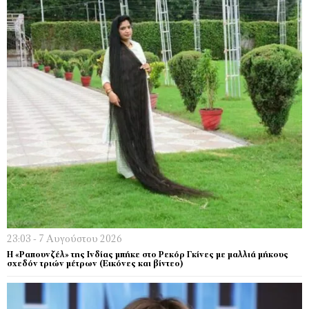
23:03 - 7 Αυγούστου 2026
Η «Ραπουνζέλ» της Ινδίας μπήκε στο Ρεκόρ Γκίνες με μαλλιά μήκους
σχεδόν τριών μέτρων (Εικόνες και βίντεο)