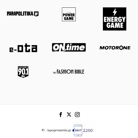
© - iapogevmatini.gr