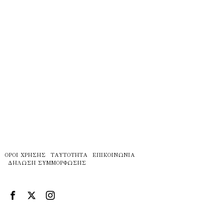
ΌΡΟΙ ΧΡΉΣΗΣ
ΤΑΥΤΌΤΗΤΑ
ΕΠΙΚΟΙΝΩΝΊΑ
ΔΉΛΩΣΗ ΣΥΜΜΌΡΦΩΣΗΣ