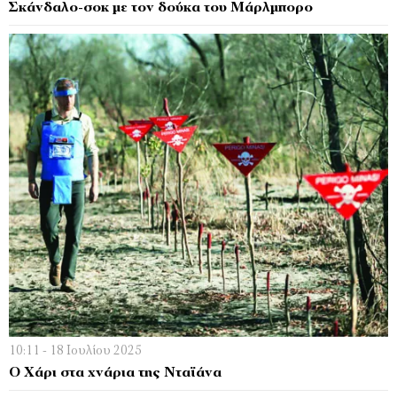
Σκάνδαλο-σοκ με τον δούκα του Μάρλμπορο
10:11 - 18 Ιουλίου 2025
Ο Χάρι στα χνάρια της Νταϊάνα