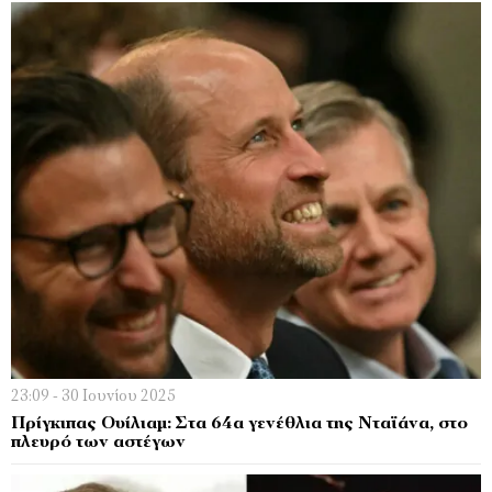
23:09 - 30 Ιουνίου 2025
Πρίγκιπας Ουίλιαμ: Στα 64α γενέθλια της Νταϊάνα, στο
πλευρό των αστέγων