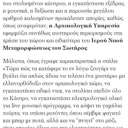
του στολισμένου κάστρου, η εγκατάσταση εξέδρας,
η μουσική, η δεξίωση και η παρουσία μεγάλου
αριθμού καλεσμένων προκάλεσαν απορίες, καθώς,
όπως αναφερόταν,
η Αρχαιολογική Υπηρεσία
εφαρμόζει συνήθως αυστηρούς περιορισμούς στη
χρήση του χώρου και ειδικότερα του
Ιερού Ναού
Μεταμορφώσεως του Σωτήρος
.
Μάλιστα, όπως έγραφε χαρακτηριστικά η στήλη:
«Τώρα πώς τα κατάφερε το εν λόγω ζευγάρι να
βγάλει όχι απλώς άδεια να τελέσει ένα μυστήριο μη
ελληνορθόδοξο στον αρχαιολογικό χώρο, να
εγκαταστήσει ειδικό ντεκ, να στολίσει σχεδόν όλο
το Κάστρο, να εγκαταστήσει ηλεκτρολογικό υλικό
για live μουσικό πρόγραμμα, να κόψει τη γαμήλια
τούρτα, να στήσει ροτόντες όπου σέρβιρε φαγητό
και μπαρ με ποτά, αλλά και να “πνιγεί” στο ρύζι,