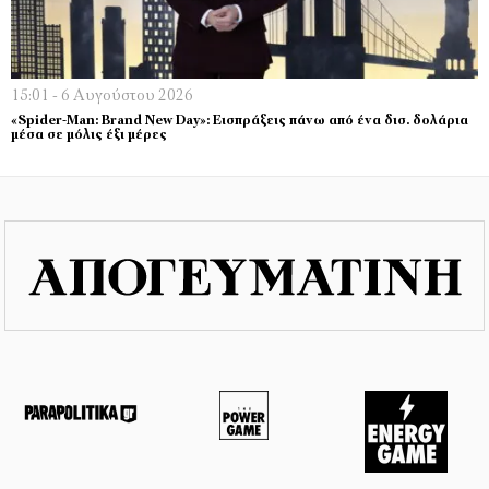
15:01 - 6 Αυγούστου 2026
«Spider-Man: Brand New Day»: Εισπράξεις πάνω από ένα δισ. δολάρια
μέσα σε μόλις έξι μέρες