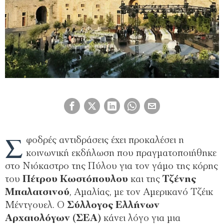
Σ
φοδρές αντιδράσεις έχει προκαλέσει η
κοινωνική εκδήλωση που πραγματοποιήθηκε
στο Νιόκαστρο της Πύλου για τον γάμο της κόρης
του
Πέτρου Κωστόπουλου
και της
Τζένης
Μπαλατσινού
, Αμαλίας, με τον Αμερικανό Τζέικ
Μέντγουελ. O
Σύλλογος Ελλήνων
Αρχαιολόγων (ΣΕΑ)
κάνει λόγο για μια