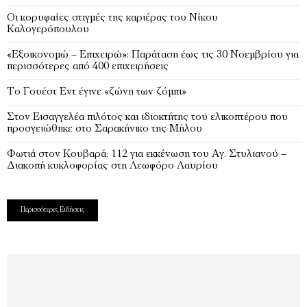
Οι κορυφαίες στιγμές της καριέρας του Νίκου
Καλογερόπουλου
«Εξοικονομώ – Επιχειρώ»: Παράταση έως τις 30 Νοεμβρίου για
περισσότερες από 400 επιχειρήσεις
Το Γουέστ Εντ έγινε «ζώνη των ζόμπι»
Στον Εισαγγελέα πιλότος και ιδιοκτήτης του ελικοπτέρου που
προσγειώθηκε στο Σαρακήνικο της Μήλου
Φωτιά στον Κουβαρά: 112 για εκκένωση του Αγ. Στυλιανού –
Διακοπή κυκλοφορίας στη Λεωφόρο Λαυρίου
Περισσότερες Ειδήσεις