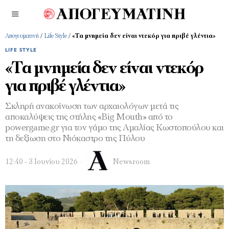
Απογευματινή
/
Life Style
/
«Τα μνημεία δεν είναι ντεκόρ για πριβέ γλέντια»
LIFE STYLE
«Τα μνημεία δεν είναι ντεκόρ
για πριβέ γλέντια»
Σκληρή ανακοίνωση των αρχαιολόγων μετά τις
αποκαλύψεις της στήλης «Big Mouth» από το
powergame.gr για τον γάμο της Αμαλίας Κωστοπούλου και
τη δεξίωση στο Νιόκαστρο της Πύλου
12:40 - 3 Ιουνίου 2026
Newsroom