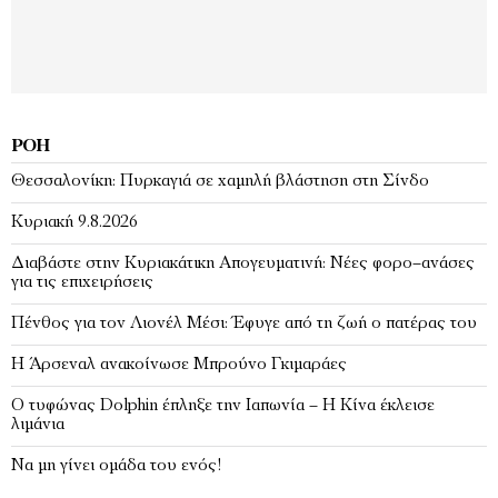
ΡΟΉ
Θεσσαλονίκη: Πυρκαγιά σε χαμηλή βλάστηση στη Σίνδο
Κυριακή 9.8.2026
Διαβάστε στην Κυριακάτικη Απογευματινή: Νέες φορο–ανάσες
για τις επιχειρήσεις
Πένθος για τον Λιονέλ Μέσι: Έφυγε από τη ζωή ο πατέρας του
Η Άρσεναλ ανακοίνωσε Μπρούνο Γκιμαράες
Ο τυφώνας Dolphin έπληξε την Ιαπωνία – H Κίνα έκλεισε
λιμάνια
Να μη γίνει ομάδα του ενός!