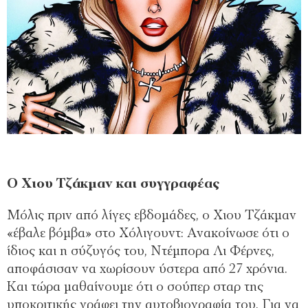
Ο Χιου Τζάκμαν και συγγραφέας
Μόλις πριν από λίγες εβδομάδες, ο Χιου Τζάκμαν
«έβαλε βόμβα» στο Χόλιγουντ: Ανακοίνωσε ότι ο
ίδιος και η σύζυγός του, Ντέμπορα Λι Φέρνες,
αποφάσισαν να χωρίσουν ύστερα από 27 χρόνια.
Και τώρα μαθαίνουμε ότι ο σούπερ σταρ της
υποκριτικής γράφει την αυτοβιογραφία του. Για να