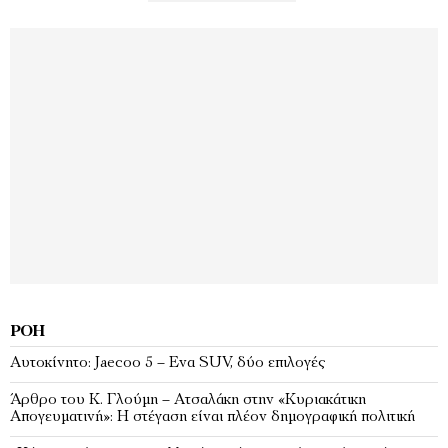
ΡΟΉ
Αυτοκίνητο: Jaecoo 5 – Eνα SUV, δύο επιλογές
Άρθρο του Κ. Γλούμη – Ατσαλάκη στην «Κυριακάτικη
Απογευματινή»: Η στέγαση είναι πλέον δηµογραφική πολιτική