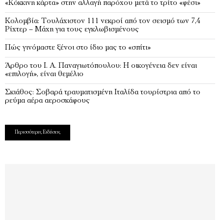
«Κόκκινη κάρτα» στην αλλαγή παρόχου μετά το τρίτο «φέσι»
Κολομβία: Τουλάχιστον 111 νεκροί από τον σεισμό των 7,4
Ρίχτερ – Μάχη για τους εγκλωβισμένους
Πώς γινόµαστε ξένοι στο ίδιο µας το «σπίτι»
Άρθρο του Ι. Α. Παναγιωτόπουλου: Η οικογένεια δεν είναι
«επιλογή», είναι θεµέλιο
Σκιάθος: Σοβαρά τραυματισμένη Ιταλίδα τουρίστρια από το
ρεύμα αέρα αεροσκάφους
Περισσότερες Ειδήσεις