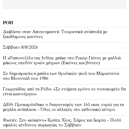
ΡΟΉ
Διαβάστε στην Απογευματινή: Τουριστική ανάπτυξη με
ξεκάθαρους κανόνες
Σάββατο 8/8/2026
Η «Ραπουνζέλ» της Ινδίας μπήκε στο Ρεκόρ Γκίνες με μαλλιά
μήκους σχεδόν τριών μέτρων (Εικόνες και βίντεο)
Σε δημοπρασία η μπάλα των θρυλικών γκολ του Μαραντόνα
στο Μουντιάλ του 1986
Γεωργιάδης από τη Ρόδο: «Σε ενάμιση χρόνο το νοσοκομείο θα
είναι καινούργιο»
ΔΕΘ: Προκηρύχθηκε ο διαγωνισμός των 165 εκατ. ευρώ για τη
μεγάλη ανάπλαση – Όλες οι αλλαγές στο εκθεσιακό κέντρο
Φωτιές: Στο «κόκκινο» Κρήτη, Χίος, Σάμος και Ικαρία – Πολύ
υψηλός κίνδυνος πυρκαγιάς το Σάββατο