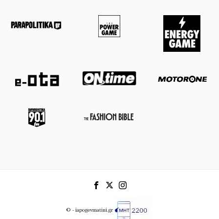
© - iapogevmatini.gr