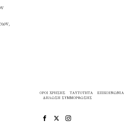
ών
εων,
ΌΡΟΙ ΧΡΉΣΗΣ
ΤΑΥΤΌΤΗΤΑ
ΕΠΙΚΟΙΝΩΝΊΑ
ΔΉΛΩΣΗ ΣΥΜΜΌΡΦΩΣΗΣ