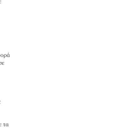
ε
φορά
σε
ς
ε τα