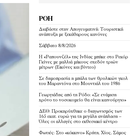
ΡΟΉ
Διαβάστε στην Απογευματινή: Τουριστική
ανάπτυξη με ξεκάθαρους κανόνες
Σάββατο 8/8/2026
Η «Ραπουνζέλ» της Ινδίας μπήκε στο Ρεκόρ
Γκίνες με μαλλιά μήκους σχεδόν τριών
μέτρων (Εικόνες και βίντεο)
Σε δημοπρασία η μπάλα των θρυλικών γκολ
του Μαραντόνα στο Μουντιάλ του 1986
Γεωργιάδης από τη Ρόδο: «Σε ενάμιση
χρόνο το νοσοκομείο θα είναι καινούργιο»
ΔΕΘ: Προκηρύχθηκε ο διαγωνισμός των
165 εκατ. ευρώ για τη μεγάλη ανάπλαση –
Όλες οι αλλαγές στο εκθεσιακό κέντρο
Φωτιές: Στο «κόκκινο» Κρήτη, Χίος, Σάμος