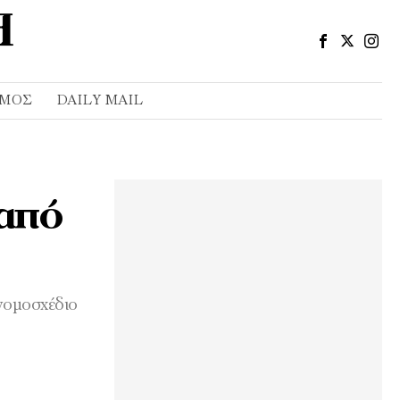
ΣΜΌΣ
DAILY MAIL
 από
 νομοσχέδιο