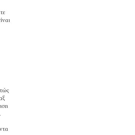
τε
ίναι
στώς
αξ
ιση
.
ντα