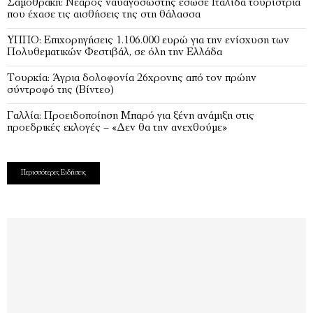
Σαμοθράκη: Νεαρός ναυαγοσώστης έσωσε Ιταλίδα τουρίστρια
που έχασε τις αισθήσεις της στη θάλασσα
ΥΠΠΟ: Επιχορηγήσεις 1.106.000 ευρώ για την ενίσχυση των
Πολυθεματικών Φεστιβάλ, σε όλη την Ελλάδα
Τουρκία: Άγρια δολοφονία 26χρονης από τον πρώην
σύντροφό της (Βίντεο)
Γαλλία: Προειδοποίηση Μπαρό για ξένη ανάμιξη στις
προεδρικές εκλογές – «Δεν θα την ανεχθούμε»
Περισσότερες Ειδήσεις