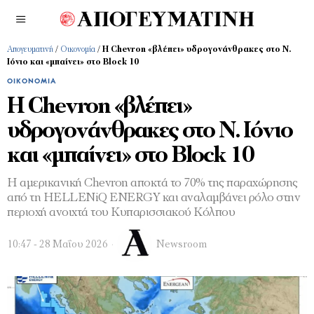
Απογευματινή
/
Οικονομία
/
Η Chevron «βλέπει» υδρογονάνθρακες στο Ν.
Ιόνιο και «μπαίνει» στο Block 10
ΟΙΚΟΝΟΜΊΑ
Η Chevron «βλέπει»
υδρογονάνθρακες στο Ν. Ιόνιο
και «μπαίνει» στο Block 10
Η αμερικανική Chevron αποκτά το 70% της παραχώρησης
από τη HELLENiQ ENERGY και αναλαμβάνει ρόλο στην
περιοχή ανοιχτά του Κυπαρισσιακού Κόλπου
10:47 - 28 Μαΐου 2026
Newsroom