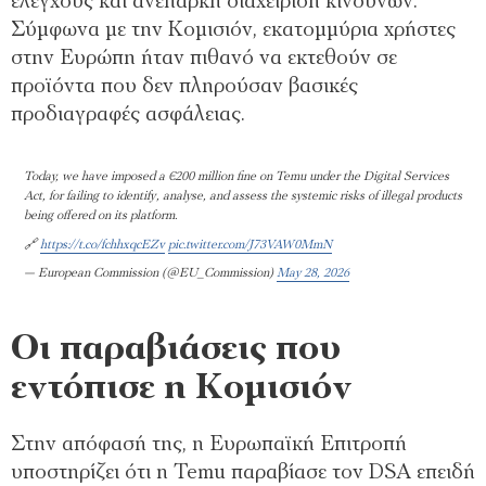
ελέγχους και ανεπαρκή διαχείριση κινδύνων.
Σύμφωνα με την Κομισιόν, εκατομμύρια χρήστες
στην Ευρώπη ήταν πιθανό να εκτεθούν σε
προϊόντα που δεν πληρούσαν βασικές
προδιαγραφές ασφάλειας.
Today, we have imposed a €200 million fine on Temu under the Digital Services
Act, for failing to identify, analyse, and assess the systemic risks of illegal products
being offered on its platform.
🔗
https://t.co/fchhxqcEZv
pic.twitter.com/J73VAW0MmN
— European Commission (@EU_Commission)
May 28, 2026
Οι παραβιάσεις που
εντόπισε η Κομισιόν
Στην απόφασή της, η Ευρωπαϊκή Επιτροπή
υποστηρίζει ότι η Temu παραβίασε τον DSA επειδή