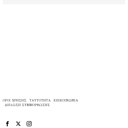
ΌΡΟΙ ΧΡΉΣΗΣ
ΤΑΥΤΌΤΗΤΑ
ΕΠΙΚΟΙΝΩΝΊΑ
ΔΉΛΩΣΗ ΣΥΜΜΌΡΦΩΣΗΣ