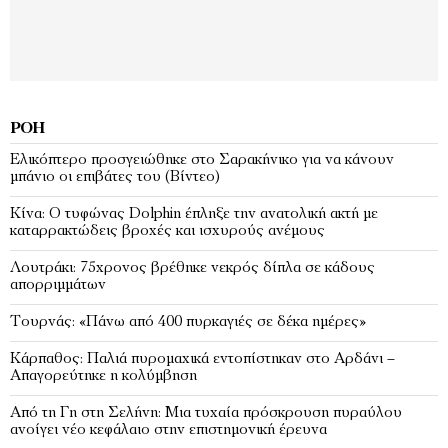
ΡΟΉ
Ελικόπτερο προσγειώθηκε στο Σαρακήνικο για να κάνουν
μπάνιο οι επιβάτες του (Bίντεο)
Κίνα: Ο τυφώνας Dolphin έπληξε την ανατολική ακτή με
καταρρακτώδεις βροχές και ισχυρούς ανέμους
Λουτράκι: 75χρονος βρέθηκε νεκρός δίπλα σε κάδους
απορριμμάτων
Τουρνάς: «Πάνω από 400 πυρκαγιές σε δέκα ημέρες»
Κάρπαθος: Παλιά πυρομαχικά εντοπίστηκαν στο Αρδάνι –
Απαγορεύτηκε η κολύμβηση
Από τη Γη στη Σελήνη: Μια τυχαία πρόσκρουση πυραύλου
ανοίγει νέο κεφάλαιο στην επιστημονική έρευνα