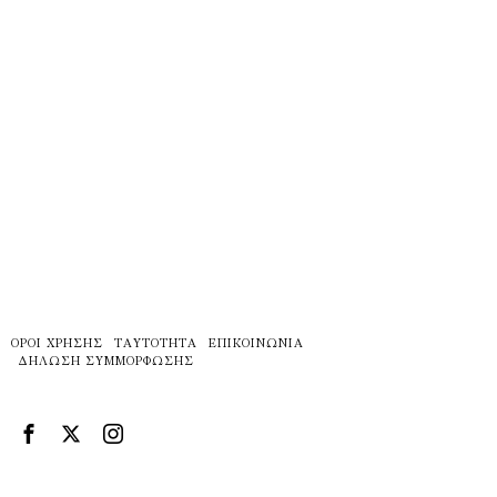
ΌΡΟΙ ΧΡΉΣΗΣ
ΤΑΥΤΌΤΗΤΑ
ΕΠΙΚΟΙΝΩΝΊΑ
ΔΉΛΩΣΗ ΣΥΜΜΌΡΦΩΣΗΣ