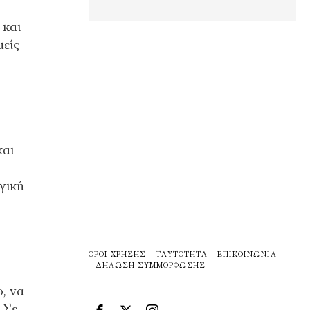
 και
μείς
και
γική
ΌΡΟΙ ΧΡΉΣΗΣ
ΤΑΥΤΌΤΗΤΑ
ΕΠΙΚΟΙΝΩΝΊΑ
ΔΉΛΩΣΗ ΣΥΜΜΌΡΦΩΣΗΣ
, να
 Σε