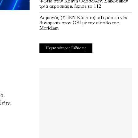
Φωτιά στην Κρήνη Φαρσάλων: Σηκώθηκαν
τρία αεροσκάφη, ήχησε το 112
Δαμιανός (ΥΠΕΝ Κύπρου): «Τεράστια νέα
δυναμική» στον GSI με την είσοδο της
Meridiam
Περισσότερες Ειδήσεις
ά,
είτε