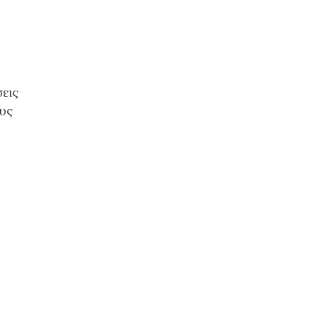
εις
ους