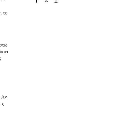
ι το
έστω
ώσει
ς
. Αν
ας