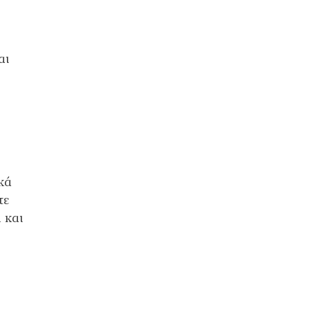
αι
κά
τε
 και