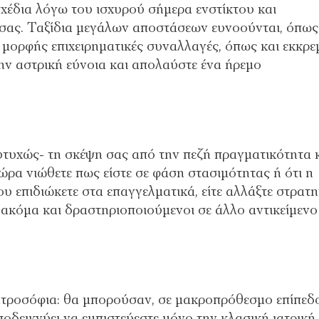
 σχέδια λόγω του ισχυρού σήμερα ενστίκτου και
ας. Ταξίδια μεγάλων αποστάσεων ευνοούνται, όπως
 μορφής επιχειρηματικές συναλλαγές, όπως και εκκρε
την αστρική εύνοια και απολαύστε ένα ήρεμο
υτυχώς- τη σκέψη σας από την πεζή πραγματικότητα 
ώρα νιώθετε πως είστε σε φάση στασιμότητας ή ότι η
υ επιδιώκετε στα επαγγελματικά, είτε αλλάξτε στρατη
 ακόμα και δραστηριοποιούμενοι σε άλλο αντικείμενο
ιατροσόφια: θα μπορούσαν, σε μακροπρόθεσμο επίπεδο
δεικνύει να εμπιστεύεστε μόνο την κλασική ιατρική.