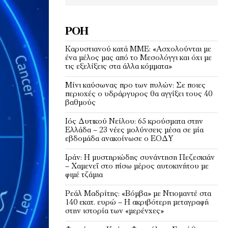
ΡΟΉ
Καρυστιανού κατά ΜΜΕ: «Ασχολούνται με
ένα μέλος μας από το Μεσολόγγι και όχι με
τις εξελίξεις στα άλλα κόμματα»
Μίνι καύσωνας προ των πυλών: Σε ποιες
περιοχές ο υδράργυρος θα αγγίξει τους 40
βαθμούς
Ιός Δυτικού Νείλου: 65 κρούσματα στην
Ελλάδα – 23 νέες μολύνσεις μέσα σε μία
εβδομάδα ανακοίνωσε ο ΕΟΔΥ
Ιράν: Η μυστηριώδης συνάντηση Πεζεσκιάν
– Χαμενεΐ στο πίσω μέρος αυτοκινήτου με
φιμέ τζάμια
Ρεάλ Μαδρίτης: «Βόμβα» με Ντιομαντέ στα
140 εκατ. ευρώ – Η ακριβότερη μεταγραφή
στην ιστορία των «μερένχες»