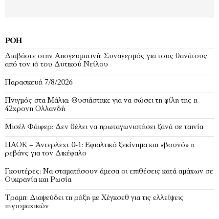
ΡΟΉ
Διαβάστε στην Απογευματινή: Συναγερμός για τους θανάτους
από τον ιό του Δυτικού Νείλου
Παρασκευή 7/8/2026
Πνιγμός στα Μάλια: Θυσιάστηκε για να σώσει τη φίλη της η
42χρονη Ολλανδή
Μισέλ Φάιφερ: Δεν θέλει να πρωταγωνιστήσει ξανά σε ταινία
ΠΑΟΚ – Άντερλεχτ 0-1: Εφιαλτικό ξεκίνημα και «βουνό» η
ρεβάνς για τον Δικέφαλο
Γκουτέρες: Να σταματήσουν άμεσα οι επιθέσεις κατά αμάχων σε
Ουκρανία και Ρωσία
Τραμπ: Διαψεύδει τη ρήξη με Χέγκσεθ για τις ελλείψεις
πυρομαχικών