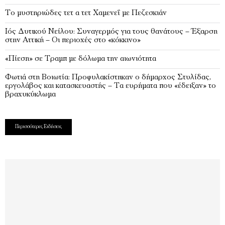
Το μυστηριώδες τετ α τετ Χαμενεΐ με Πεζεσκιάν
Ιός Δυτικού Νείλου: Συναγερμός για τους θανάτους – Έξαρση
στην Αττική – Οι περιοχές στο «κόκκινο»
«Πίεση» σε Τραμπ με δόλωμα την αιωνιότητα
Φωτιά στη Βοιωτία: Προφυλακίστηκαν ο δήμαρχος Στυλίδας,
εργολάβος και κατασκευαστής – Τα ευρήματα που «έδειξαν» το
βραχυκύκλωμα
Περισσότερες Ειδήσεις