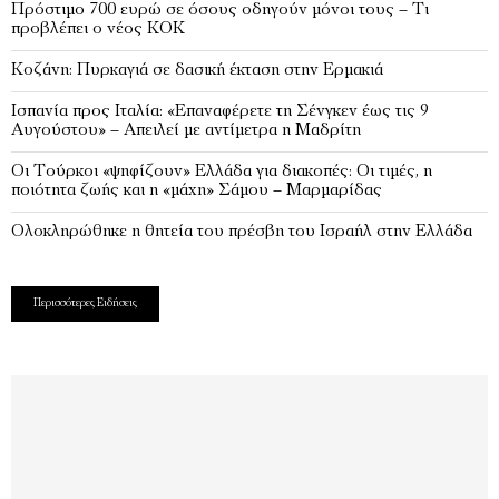
Πρόστιμο 700 ευρώ σε όσους οδηγούν μόνοι τους – Τι
προβλέπει ο νέος ΚΟΚ
Κοζάνη: Πυρκαγιά σε δασική έκταση στην Ερμακιά
Ισπανία προς Ιταλία: «Επαναφέρετε τη Σένγκεν έως τις 9
Αυγούστου» – Απειλεί με αντίμετρα η Μαδρίτη
Οι Τούρκοι «ψηφίζουν» Ελλάδα για διακοπές: Οι τιμές, η
ποιότητα ζωής και η «μάχη» Σάμου – Μαρμαρίδας
Ολοκληρώθηκε η θητεία του πρέσβη του Ισραήλ στην Ελλάδα
Περισσότερες Ειδήσεις