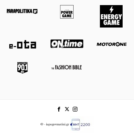
© - iapogevmatini.gr