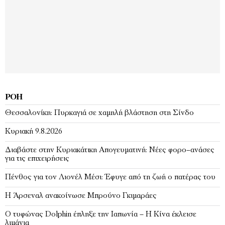
ΡΟΉ
Θεσσαλονίκη: Πυρκαγιά σε χαμηλή βλάστηση στη Σίνδο
Κυριακή 9.8.2026
Διαβάστε στην Κυριακάτικη Απογευματινή: Νέες φορο–ανάσες
για τις επιχειρήσεις
Πένθος για τον Λιονέλ Μέσι: Έφυγε από τη ζωή ο πατέρας του
Η Άρσεναλ ανακοίνωσε Μπρούνο Γκιμαράες
Ο τυφώνας Dolphin έπληξε την Ιαπωνία – H Κίνα έκλεισε
λιμάνια