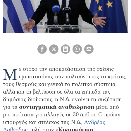
Μ
ε στόχο την αποκατάσταση της σχέσης
εµπιστοσύνης των πολιτών προς το κράτος,
τους θεσµούς και γενικά το πολιτικό σύστηµα,
αλλά και τη βελτίωση σε όλα τα επίπεδα της
δηµόσιας διοίκησης, η Ν.∆. ανοίγει τη συζήτηση
για τη
συνταγµατική αναθεώρηση
µέσα από
µια πρόταση για αλλαγές σε 30 άρθρα. Ο πρώην
υπουργός και στέλεχος της Ν.∆.,
Ανδρέας
Λοβέρδος
, µιλά στην «
Κυριακάτικη