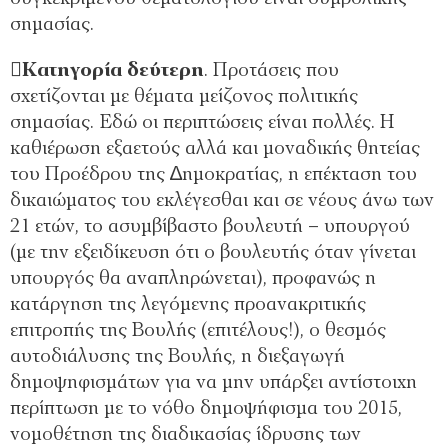
σηµασίας.
Κατηγορία δεύτερη
. Προτάσεις που
σχετίζονται µε θέµατα µείζονος πολιτικής
σηµασίας. Εδώ οι περιπτώσεις είναι πολλές. Η
καθιέρωση εξαετούς αλλά και µοναδικής θητείας
του Προέδρου της ∆ηµοκρατίας, η επέκταση του
δικαιώµατος του εκλέγεσθαι και σε νέους άνω των
21 ετών, το ασυµβίβαστο βουλευτή – υπουργού
(µε την εξειδίκευση ότι ο βουλευτής όταν γίνεται
υπουργός θα αναπληρώνεται), προφανώς η
κατάργηση της λεγόµενης προανακριτικής
επιτροπής της Βουλής (επιτέλους!), ο θεσµός
αυτοδιάλυσης της Βουλής, η διεξαγωγή
δηµοψηφισµάτων για να µην υπάρξει αντίστοιχη
περίπτωση µε το νόθο δηµοψήφισµα του 2015,
νοµοθέτηση της διαδικασίας ίδρυσης των