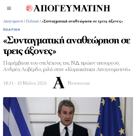
Απογευματινή
/
Πολιτική
/
«Συνταγµατική αναθεώρηση σε τρεις άξονες»
ΠΟΛΙΤΙΚΉ
«Συνταγµατική αναθεώρηση σε
τρεις άξονες»
Παρέμβαση του στελέχους της Ν.∆. πρώην υπουργού,
Ανδρέα Λοβέρδο, µιλά στην «Κυριακάτικη Απογευµατινή»
18:31 - 10 Μαΐου 2026
Newsroom