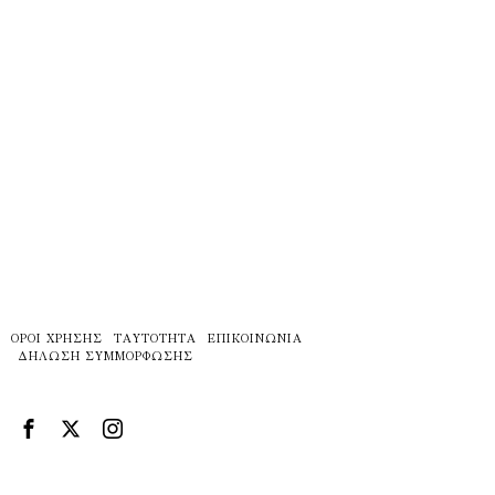
ΌΡΟΙ ΧΡΉΣΗΣ
ΤΑΥΤΌΤΗΤΑ
ΕΠΙΚΟΙΝΩΝΊΑ
ΔΉΛΩΣΗ ΣΥΜΜΌΡΦΩΣΗΣ