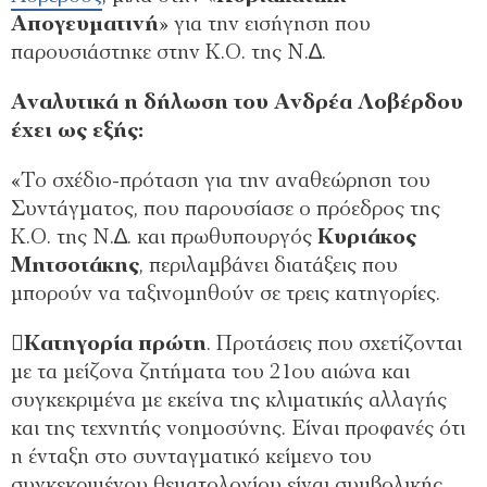
Απογευµατινή
» για την εισήγηση που
παρουσιάστηκε στην Κ.Ο. της Ν.∆.
Αναλυτικά η δήλωση του Ανδρέα Λοβέρδου
έχει ως εξής:
«Το σχέδιο-πρόταση για την αναθεώρηση του
Συντάγµατος, που παρουσίασε ο πρόεδρος της
Κ.Ο. της Ν.∆. και πρωθυπουργός
Κυριάκος
Μητσοτάκης
, περιλαµβάνει διατάξεις που
µπορούν να ταξινοµηθούν σε τρεις κατηγορίες.
Κατηγορία πρώτη
. Προτάσεις που σχετίζονται
µε τα µείζονα ζητήµατα του 21ου αιώνα και
συγκεκριµένα µε εκείνα της κλιµατικής αλλαγής
και της τεχνητής νοηµοσύνης. Είναι προφανές ότι
η ένταξη στο συνταγµατικό κείµενο του
συγκεκριµένου θεµατολογίου είναι συµβολικής