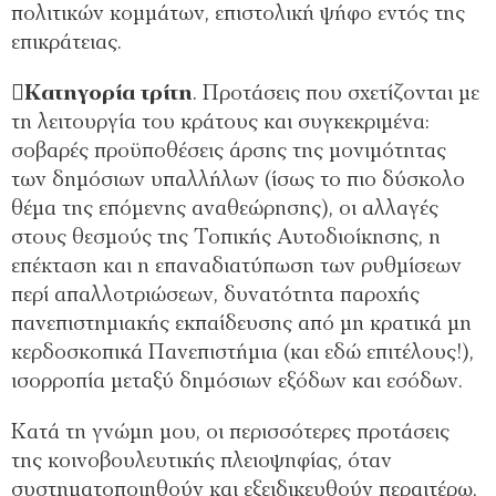
πολιτικών κοµµάτων, επιστολική ψήφο εντός της
επικράτειας.
Κατηγορία τρίτη
. Προτάσεις που σχετίζονται µε
τη λειτουργία του κράτους και συγκεκριµένα:
σοβαρές προϋποθέσεις άρσης της µονιµότητας
των δηµόσιων υπαλλήλων (ίσως το πιο δύσκολο
θέµα της επόµενης αναθεώρησης), οι αλλαγές
στους θεσµούς της Τοπικής Αυτοδιοίκησης, η
επέκταση και η επαναδιατύπωση των ρυθµίσεων
περί απαλλοτριώσεων, δυνατότητα παροχής
πανεπιστηµιακής εκπαίδευσης από µη κρατικά µη
κερδοσκοπικά Πανεπιστήµια (και εδώ επιτέλους!),
ισορροπία µεταξύ δηµόσιων εξόδων και εσόδων.
Κατά τη γνώµη µου, οι περισσότερες προτάσεις
της κοινοβουλευτικής πλειοψηφίας, όταν
συστηµατοποιηθούν και εξειδικευθούν περαιτέρω,