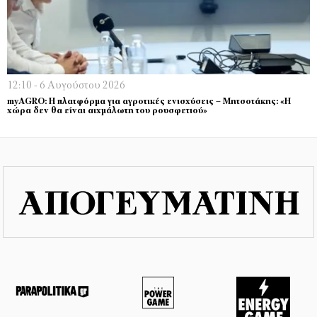
12:10 - 6 Αυγούστου 2026
myAGRO: Η πλατφόρμα για αγροτικές ενισχύσεις – Μητσοτάκης: «Η
χώρα δεν θα είναι αιχμάλωτη του ρουσφετιού»