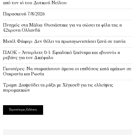
από τον ιό του Δυτικού Νείλου
Παρασκευή 7/8/2026
Πνιγμός στα Μάλια: Θυσιάστηκε για να σώσει τη φίλη της η
42χρονη Ολλανδή
Μισέλ Φάιφερ: Δεν θέλει να πρωταγωνιστήσει ξανά σε ταινία
ΠΑΟΚ – Άντερλεχτ 0-1: Εφιαλτικό ξεκίνημα και «βουνό» η
ρεβάνς για τον Δικέφαλο
Γκουτέρες: Να σταματήσουν άμεσα οι επιθέσεις κατά αμάχων σε
Ουκρανία και Ρωσία
Τραμπ: Διαψεύδει τη ρήξη με Χέγκσεθ για τις ελλείψεις
πυρομαχικών
Περισσότερες Ειδήσεις