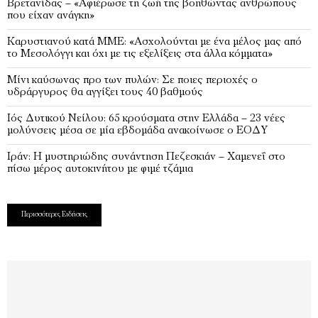
Βρετανίδας – «Αφιέρωσε τη ζωή της βοηθώντας ανθρώπους
που είχαν ανάγκη»
Καρυστιανού κατά ΜΜΕ: «Ασχολούνται με ένα μέλος μας από
το Μεσολόγγι και όχι με τις εξελίξεις στα άλλα κόμματα»
Μίνι καύσωνας προ των πυλών: Σε ποιες περιοχές ο
υδράργυρος θα αγγίξει τους 40 βαθμούς
Ιός Δυτικού Νείλου: 65 κρούσματα στην Ελλάδα – 23 νέες
μολύνσεις μέσα σε μία εβδομάδα ανακοίνωσε ο ΕΟΔΥ
Ιράν: Η μυστηριώδης συνάντηση Πεζεσκιάν – Χαμενεΐ στο
πίσω μέρος αυτοκινήτου με φιμέ τζάμια
Περισσότερες Ειδήσεις